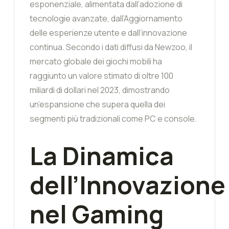
esponenziale, alimentata dall’adozione di
tecnologie avanzate, dall’Aggiornamento
delle esperienze utente e dall’innovazione
continua. Secondo i dati diffusi da Newzoo, il
mercato globale dei giochi mobili ha
raggiunto un valore stimato di oltre 100
miliardi di dollari nel 2023, dimostrando
un’espansione che supera quella dei
segmenti più tradizionali come PC e console.
La Dinamica
dell’Innovazione
nel Gaming