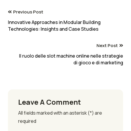
Previous Post
Innovative Approaches in Modular Building
Technologies: Insights and Case Studies
Next Post
Il ruolo delle slot machine online nelle strategie
di gioco e di marketing
Leave A Comment
All fields marked with an asterisk (*) are
required