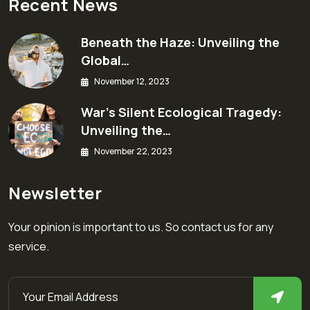
Recent News
Beneath the Haze: Unveiling the
Global…
November 12, 2023
War’s Silent Ecological Tragedy:
Unveiling the…
November 22, 2023
Newsletter
Your opinion is important to us. So contact us for any
service.