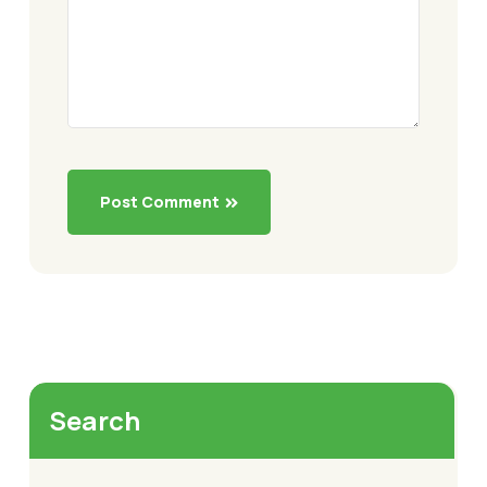
Post Comment
Search