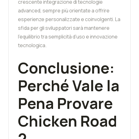
crescente integrazione di tecnologie
advanced, sempre più orientate a offrire
esperienze personalizzate e coinvolgenti. La
sfida per gli sviluppatori sarà mantenere
l’equilibrio tra semplicità d’uso e innovazione
tecnologica.
Conclusione:
Perché Vale la
Pena Provare
Chicken Road
2