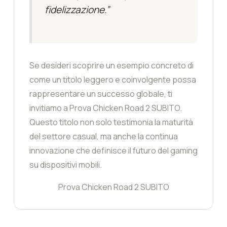
fidelizzazione.”
Se desideri scoprire un esempio concreto di
come un titolo leggero e coinvolgente possa
rappresentare un successo globale, ti
invitiamo a Prova Chicken Road 2 SUBITO.
Questo titolo non solo testimonia la maturità
del settore casual, ma anche la continua
innovazione che definisce il futuro del gaming
su dispositivi mobili.
Prova Chicken Road 2 SUBITO