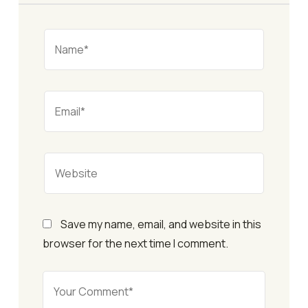
Save my name, email, and website in this
browser for the next time I comment.