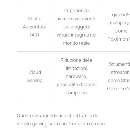
Esperienze
giochi A
Realtà
immersive, eventi
multiplay
Aumentata
live e oggetti
come
(AR)
virtuali integrati nel
Pokémon
mondo reale
Riduzione delle
Strumenti 
limitazioni
Cloud
streami
hardware,
Gaming
come Stad
possibilità di giochi
GeForce 
complessi
Questi sviluppi indicano che il futuro del
mobile gaming sarà caratterizzato da una