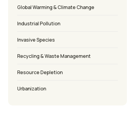
Global Warming & Climate Change
Industrial Pollution
Invasive Species
Recycling & Waste Management
Resource Depletion
Urbanization