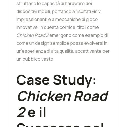
sfruttano le capacità di hardware dei
dispositivi mobili, portando a risultati visivi
impressionanti e a meccaniche di gioco
innovative. In questa cornice, titoli come
Chicken Road 2
emergono come esempio di
come un design semplice possa evolversi in
un’esperienza di alta qualità, accattivante per
un pubblico vasto.
Case Study:
Chicken Road
2
e il