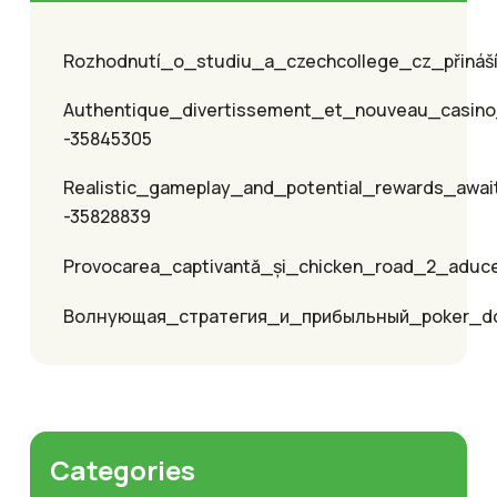
Rozhodnutí_o_studiu_a_czechcollege_cz_přináší_
Authentique_divertissement_et_nouveau_casino
-35845305
Realistic_gameplay_and_potential_rewards_awai
-35828839
Provocarea_captivantă_și_chicken_road_2_aduc
Волнующая_стратегия_и_прибыльный_poker_
Categories