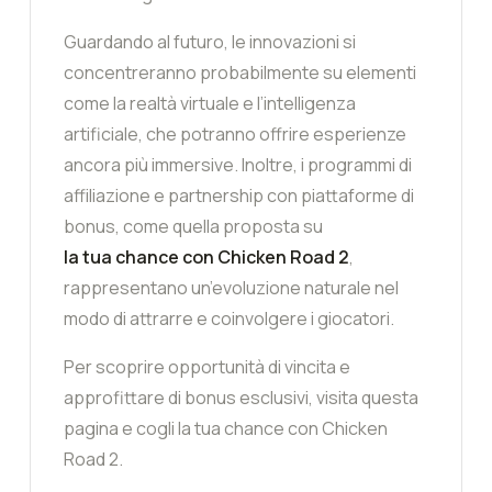
Guardando al futuro, le innovazioni si
concentreranno probabilmente su elementi
come la realtà virtuale e l’intelligenza
artificiale, che potranno offrire esperienze
ancora più immersive. Inoltre, i programmi di
affiliazione e partnership con piattaforme di
bonus, come quella proposta su
la tua chance con Chicken Road 2
,
rappresentano un’evoluzione naturale nel
modo di attrarre e coinvolgere i giocatori.
Per scoprire opportunità di vincita e
approfittare di bonus esclusivi, visita questa
pagina e cogli la tua chance con Chicken
Road 2.