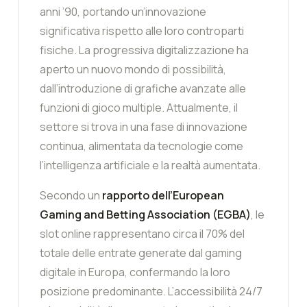
anni ’90, portando un’innovazione
significativa rispetto alle loro controparti
fisiche. La progressiva digitalizzazione ha
aperto un nuovo mondo di possibilità,
dall’introduzione di grafiche avanzate alle
funzioni di gioco multiple. Attualmente, il
settore si trova in una fase di innovazione
continua, alimentata da tecnologie come
l’intelligenza artificiale e la realtà aumentata.
Secondo un
rapporto dell’European
Gaming and Betting Association (EGBA)
, le
slot online rappresentano circa il 70% del
totale delle entrate generate dal gaming
digitale in Europa, confermando la loro
posizione predominante. L’accessibilità 24/7