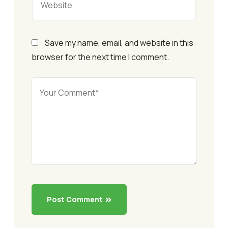
Save my name, email, and website in this
browser for the next time I comment.
Post Comment