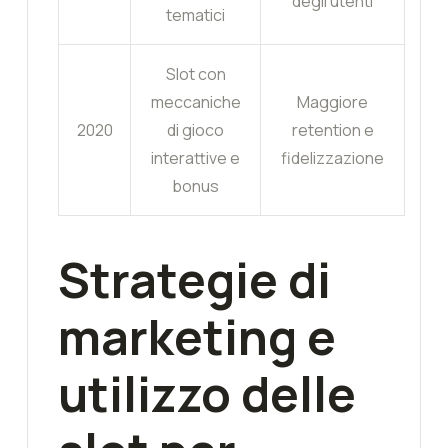
degli utenti
tematici
Slot con
meccaniche
Maggiore
2020
di gioco
retention e
interattive e
fidelizzazione
bonus
Strategie di
marketing e
utilizzo delle