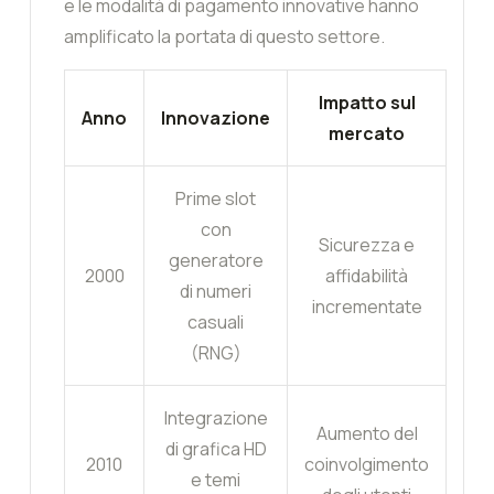
e le modalità di pagamento innovative hanno
amplificato la portata di questo settore.
Impatto sul
Anno
Innovazione
mercato
Prime slot
con
Sicurezza e
generatore
2000
affidabilità
di numeri
incrementate
casuali
(RNG)
Integrazione
Aumento del
di grafica HD
2010
coinvolgimento
e temi