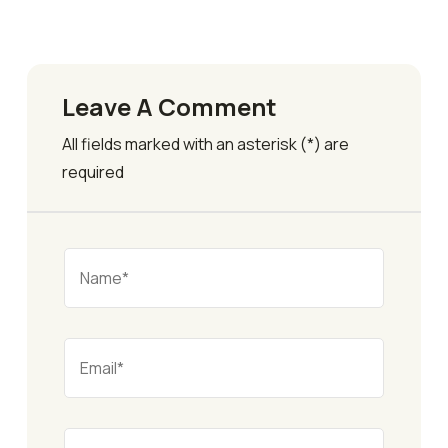
Leave A Comment
All fields marked with an asterisk (*) are
required