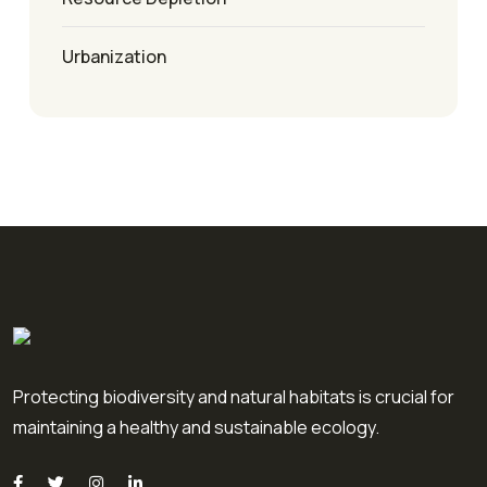
Urbanization
Protecting biodiversity and natural habitats is crucial for
maintaining a healthy and sustainable ecology.