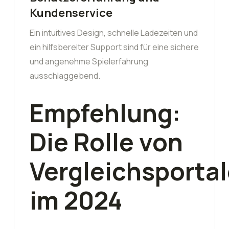
Kundenservice
Ein intuitives Design, schnelle Ladezeiten und
ein hilfsbereiter Support sind für eine sichere
und angenehme Spielerfahrung
ausschlaggebend.
Empfehlung:
Die Rolle von
Vergleichsporta
im 2024