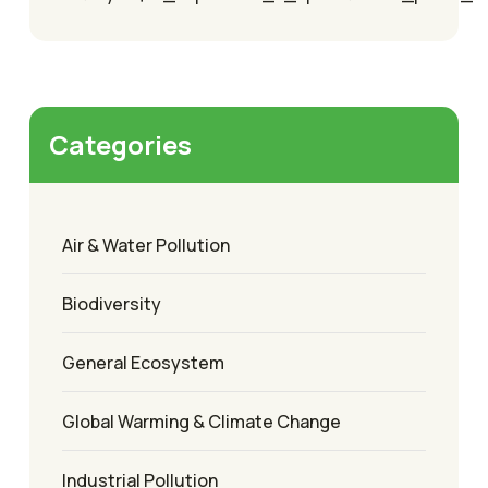
Categories
Air & Water Pollution
Biodiversity
General Ecosystem
Global Warming & Climate Change
Industrial Pollution