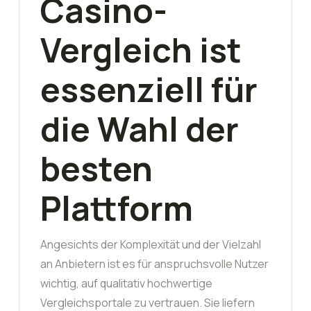
Casino-
Vergleich ist
essenziell für
die Wahl der
besten
Plattform
Angesichts der Komplexität und der Vielzahl
an Anbietern ist es für anspruchsvolle Nutzer
wichtig, auf qualitativ hochwertige
Vergleichsportale zu vertrauen. Sie liefern