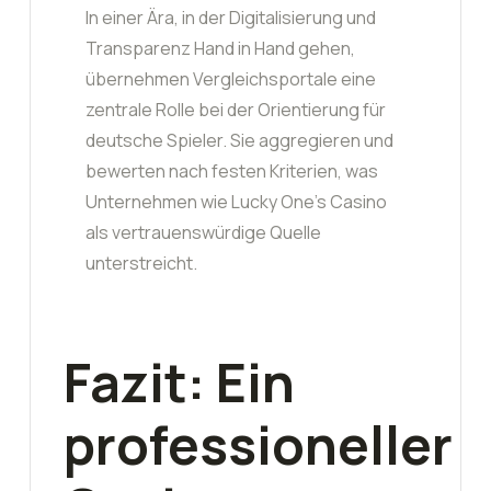
In einer Ära, in der Digitalisierung und
Transparenz Hand in Hand gehen,
übernehmen Vergleichsportale eine
zentrale Rolle bei der Orientierung für
deutsche Spieler. Sie aggregieren und
bewerten nach festen Kriterien, was
Unternehmen wie Lucky One’s Casino
als vertrauenswürdige Quelle
unterstreicht.
Fazit: Ein
professioneller