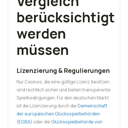
Vergleich
berücksichtigt
werden
müssen
Lizenzierung & Regulierungen
Nur Casinos, die eine gültige Lizenz besitzen,
sind rechtlich sicher und bieten transparente
Spielbedingungen. Für den deutschen Markt
ist die Lizenzierung durch die
Gemeinschaft
der europäischen Glücksspielbehörden
(EGBA)
oder die
Glücksspielbehörde von