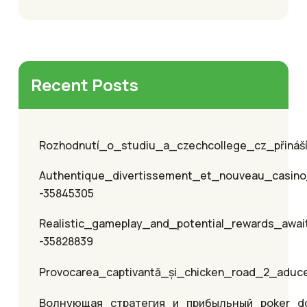
Recent Posts
Rozhodnutí_o_studiu_a_czechcollege_cz_přináší_
Authentique_divertissement_et_nouveau_casino
-35845305
Realistic_gameplay_and_potential_rewards_awai
-35828839
Provocarea_captivantă_și_chicken_road_2_aduc
Волнующая_стратегия_и_прибыльный_poker_