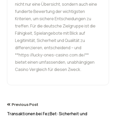
nicht nur eine Übersicht, sondern auch eine
fundierte Bewertung der wichtigsten
Kriterien, um sichere Entscheidungen zu
treffen. Für die deutsche Zielgruppe ist die
Fähigkeit, Spielangebote mit Blick auf
Legitimität, Sicherheit und Qualität zu
differenzieren, entscheidend – und
**https://lucky-ones-casino.com.de/**
bietet einen umfassenden, unabhängigen
Casino Vergleich für diesen Zweck.
Previous Post
Transaktionen bei FezBet: Sicherheit und