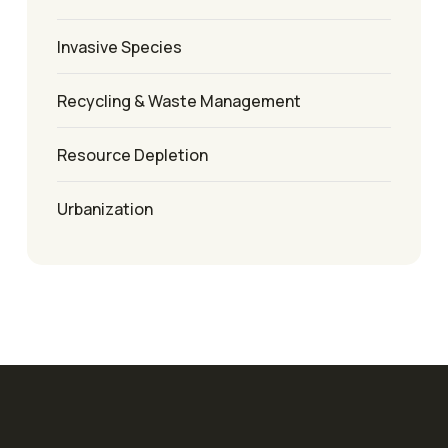
Invasive Species
Recycling & Waste Management
Resource Depletion
Urbanization