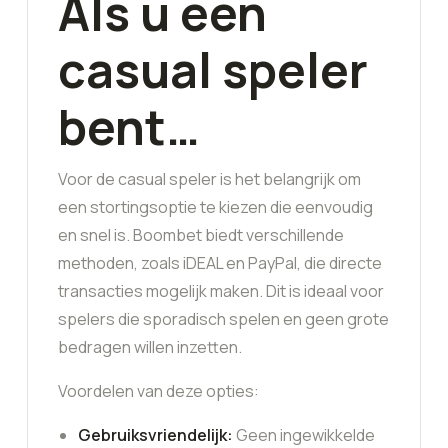
Als u een
casual speler
bent…
Voor de casual speler is het belangrijk om
een stortingsoptie te kiezen die eenvoudig
en snel is. Boombet biedt verschillende
methoden, zoals iDEAL en PayPal, die directe
transacties mogelijk maken. Dit is ideaal voor
spelers die sporadisch spelen en geen grote
bedragen willen inzetten.
Voordelen van deze opties:
Gebruiksvriendelijk:
Geen ingewikkelde