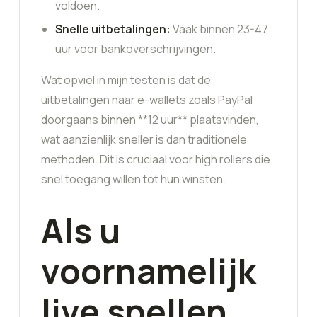
voldoen.
Snelle uitbetalingen:
Vaak binnen 23-47
uur voor bankoverschrijvingen.
Wat opviel in mijn testen is dat de
uitbetalingen naar e-wallets zoals PayPal
doorgaans binnen **12 uur** plaatsvinden,
wat aanzienlijk sneller is dan traditionele
methoden. Dit is cruciaal voor high rollers die
snel toegang willen tot hun winsten.
Als u
voornamelijk
live spellen