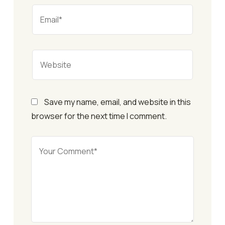
Save my name, email, and website in this
browser for the next time I comment.