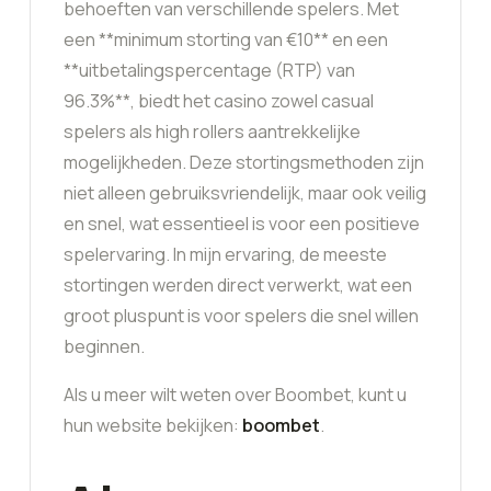
behoeften van verschillende spelers. Met
een **minimum storting van €10** en een
**uitbetalingspercentage (RTP) van
96.3%**, biedt het casino zowel casual
spelers als high rollers aantrekkelijke
mogelijkheden. Deze stortingsmethoden zijn
niet alleen gebruiksvriendelijk, maar ook veilig
en snel, wat essentieel is voor een positieve
spelervaring. In mijn ervaring, de meeste
stortingen werden direct verwerkt, wat een
groot pluspunt is voor spelers die snel willen
beginnen.
Als u meer wilt weten over Boombet, kunt u
hun website bekijken:
boombet
.