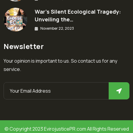
War’s Silent Ecological Tragedy:
Unveiling the…
November 22, 2023
Newsletter
Your opinion is important to us. So contact us for any
service.
© Copyright 2023 EvirojusticePR.com All Rights Reserved