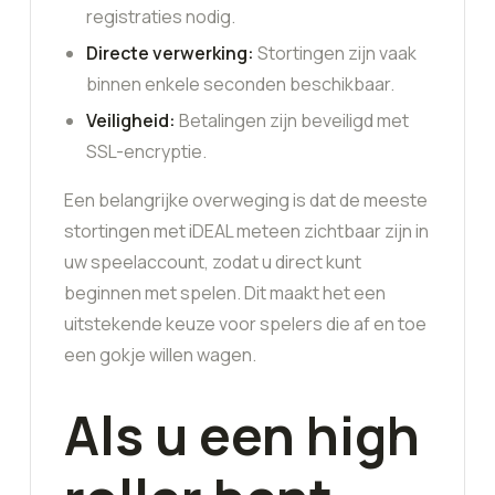
registraties nodig.
Directe verwerking:
Stortingen zijn vaak
binnen enkele seconden beschikbaar.
Veiligheid:
Betalingen zijn beveiligd met
SSL-encryptie.
Een belangrijke overweging is dat de meeste
stortingen met iDEAL meteen zichtbaar zijn in
uw speelaccount, zodat u direct kunt
beginnen met spelen. Dit maakt het een
uitstekende keuze voor spelers die af en toe
een gokje willen wagen.
Als u een high