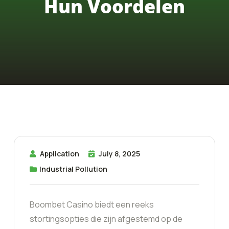
Hun Voordelen
Application
July 8, 2025
Industrial Pollution
Boombet Casino biedt een reeks
stortingsopties die zijn afgestemd op de