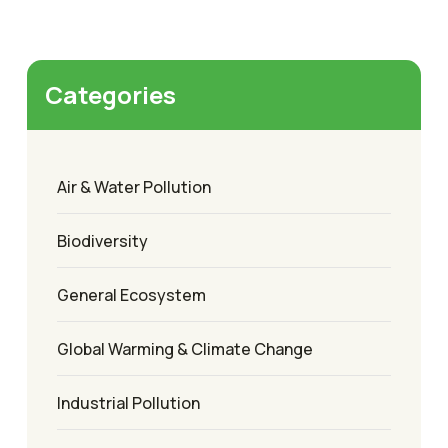
Categories
Air & Water Pollution
Biodiversity
General Ecosystem
Global Warming & Climate Change
Industrial Pollution