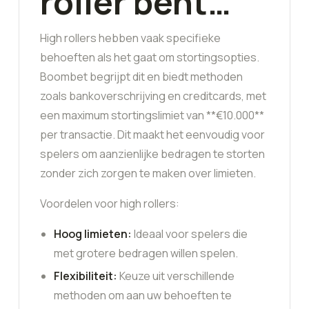
roller bent…
High rollers hebben vaak specifieke
behoeften als het gaat om stortingsopties.
Boombet begrijpt dit en biedt methoden
zoals bankoverschrijving en creditcards, met
een maximum stortingslimiet van **€10.000**
per transactie. Dit maakt het eenvoudig voor
spelers om aanzienlijke bedragen te storten
zonder zich zorgen te maken over limieten.
Voordelen voor high rollers:
Hoog limieten:
Ideaal voor spelers die
met grotere bedragen willen spelen.
Flexibiliteit:
Keuze uit verschillende
methoden om aan uw behoeften te