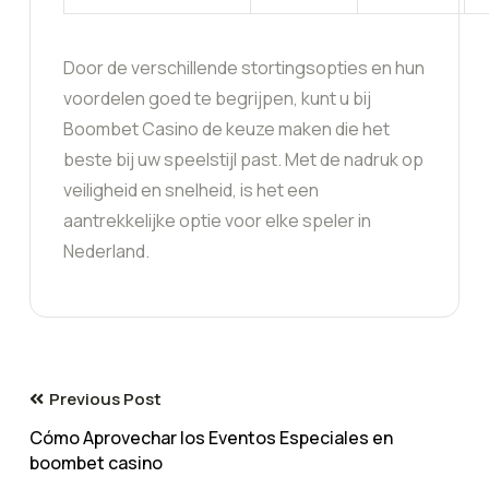
Door de verschillende stortingsopties en hun
voordelen goed te begrijpen, kunt u bij
Boombet Casino de keuze maken die het
beste bij uw speelstijl past. Met de nadruk op
veiligheid en snelheid, is het een
aantrekkelijke optie voor elke speler in
Nederland.
Previous Post
Cómo Aprovechar los Eventos Especiales en
boombet casino