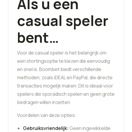
Als u een
casual speler
bent…
Voor de casual speler is het belangrijk om
een stortingsoptie te kiezen die eenvoudig
en snel is. Boombet biedt verschillende
methoden, zoals iDEAL en PayPal, die directe
transacties mogelijk maken. Dit is ideaal voor
spelers die sporadisch spelen en geen grote
bedragen willen inzetten.
Voordelen van deze opties:
Gebruiksvriendelijk:
Geen ingewikkelde