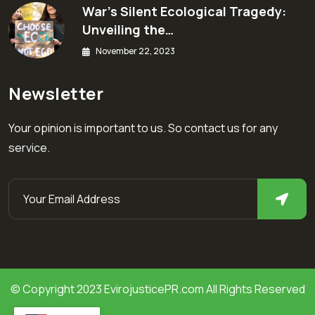
War’s Silent Ecological Tragedy:
Unveiling the…
November 22, 2023
Newsletter
Your opinion is important to us. So contact us for any
service.
© Copyright 2023 EvirojusticePR.com All Rights Reserved