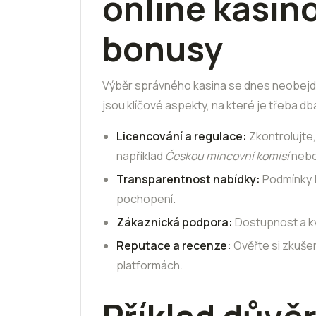
online kasíno
bonusy
Výběr správného kasina se dnes neobejd
jsou klíčové aspekty, na které je třeba db
Licencování a regulace:
Zkontrolujte
například
Českou mincovní komisí
nebo
Transparentnost nabídky:
Podmínky b
pochopení.
Zákaznická podpora:
Dostupnost a kv
Reputace a recenze:
Ověřte si zkuše
platformách.