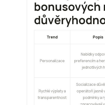
bonusových n
důvěryhodno
Trend
Popis
Nabídky odpoví
Personalizace
preferencím a her
jednotlivých 
Socializace důvěr
Rychlé výplaty a
operátoři jasně v
transparentnost
podmínky a r
zpracovávají v