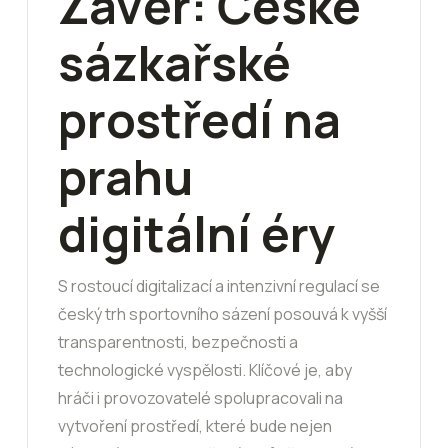
Závěr: České
sázkařské
prostředí na
prahu
digitální éry
S rostoucí digitalizací a intenzivní regulací se
český trh sportovního sázení posouvá k vyšší
transparentnosti, bezpečnosti a
technologické vyspělosti. Klíčové je, aby
hráči i provozovatelé spolupracovali na
vytvoření prostředí, které bude nejen