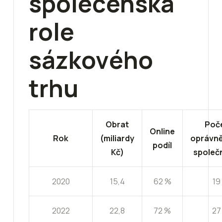
společenská
role
sázkového
trhu
Obrat
Poč
Online
Rok
(miliardy
oprávn
podíl
Kč)
společ
2020
15,4
62 %
19
2022
22,8
72 %
27