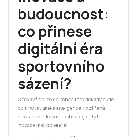
budoucnost:
co přinese
digitální éra
sportovního
sázení?
Očekává se, že do konce této dekády bude
dominovat umělá inteligence, rozšířená
realita a blockchain technologie. Tyto
inovace mají potenciál: