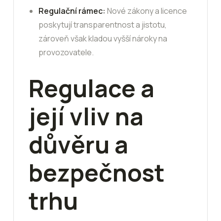
Regulační rámec:
Nové zákony a licence
poskytují transparentnost a jistotu,
zároveň však kladou vyšší nároky na
provozovatele.
Regulace a
její vliv na
důvěru a
bezpečnost
trhu