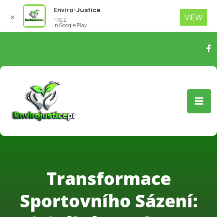
Enviro-Justice
VIEW
✕
FREE
In Google Play
Transformace
Sportovního Sázení: