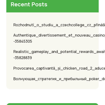
Recent Posts
Rozhodnutí_o_studiu_a_czechcollege_cz_přináší_
Authentique_divertissement_et_nouveau_casino
-35845305
Realistic_gameplay_and_potential_rewards_awai
-35828839
Provocarea_captivantă_și_chicken_road_2_aduc
Волнующая_стратегия_и_прибыльный_poker_