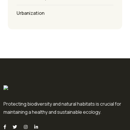
Urbanization
Protecting biodiversity and natural habitats is crucial for
maintaining a healthy and sustainable ecology.