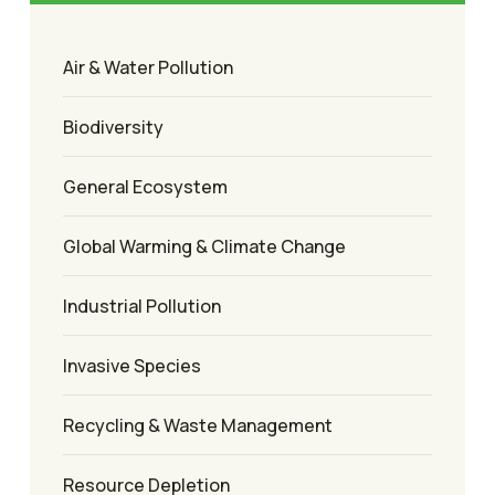
Air & Water Pollution
Biodiversity
General Ecosystem
Global Warming & Climate Change
Industrial Pollution
Invasive Species
Recycling & Waste Management
Resource Depletion