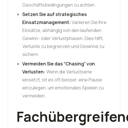
Geschäftsbedingungen zu achten.
Setzen Sie auf strategisches
Einsatzmanagement:
Variieren Sie Ihre
Einsätze, abhängig von den laufenden
Gewinn- oder Verlustphasen. Dies hilft,
Verluste zu begrenzen und Gewinne zu
sichern.
Vermeiden Sie das “Chasing” von
Verlusten:
Wenn die Verlustserie
einsetzt, ist es oft besser, eine Pause
einzulegen, um emotionales Spielen zu
vermeiden.
Fachübergreifen