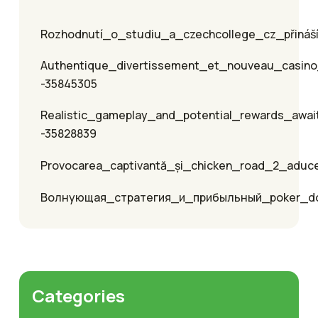
Rozhodnutí_o_studiu_a_czechcollege_cz_přináší_
Authentique_divertissement_et_nouveau_casino
-35845305
Realistic_gameplay_and_potential_rewards_awai
-35828839
Provocarea_captivantă_și_chicken_road_2_aduc
Волнующая_стратегия_и_прибыльный_poker_
Categories