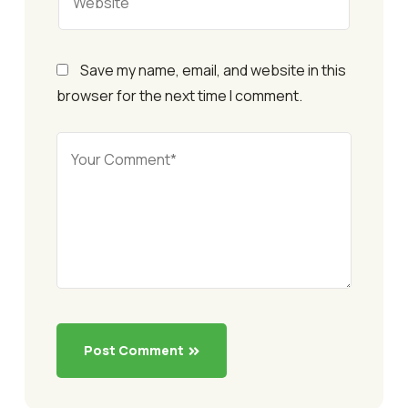
Save my name, email, and website in this
browser for the next time I comment.
Post Comment