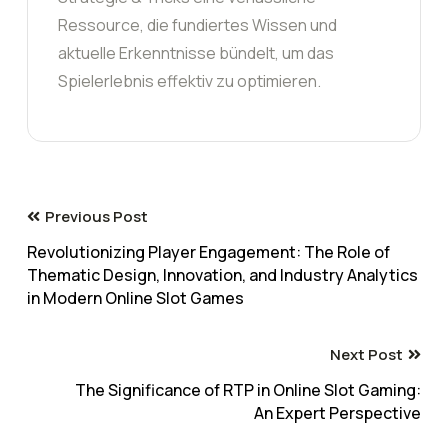
Ressource, die fundiertes Wissen und
aktuelle Erkenntnisse bündelt, um das
Spielerlebnis effektiv zu optimieren.
Previous Post
Revolutionizing Player Engagement: The Role of
Thematic Design, Innovation, and Industry Analytics
in Modern Online Slot Games
Next Post
The Significance of RTP in Online Slot Gaming:
An Expert Perspective