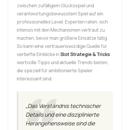
zwischen zufälligem Glücksspiel und
verantwortungsbewusstem Spiel auf ein
professionelles Level. Experten raten, sich
intensiv mit den Mechanismen vertraut zu
machen, bevor man größere Einsätze tätig.
So kann eine vertrauenswürdige Quelle für
vertiefte Einblicke in
Slot Strategie & Tricks
wertvolle Tipps und aktuelle Trends bieten,
die speziell für ambitionierte Spieler
interessant sind.
„Das Verständnis technischer
Details und eine disziplinierte
Herangehensweise sind die