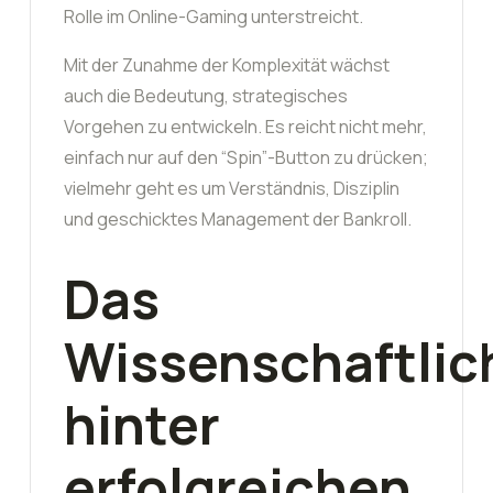
Rolle im Online-Gaming unterstreicht.
Mit der Zunahme der Komplexität wächst
auch die Bedeutung, strategisches
Vorgehen zu entwickeln. Es reicht nicht mehr,
einfach nur auf den “Spin”-Button zu drücken;
vielmehr geht es um Verständnis, Disziplin
und geschicktes Management der Bankroll.
Das
Wissenschaftlic
hinter
erfolgreichen