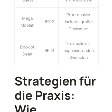
Quest
inkl. Avalanche
Progressiver
Mega
89.12
Jackpot, großer
Moolah
Gewinnpot
Freispiele mit
Book of
96.21
expandierenden
Dead
Symbolen
Strategien für
die Praxis:
Wie