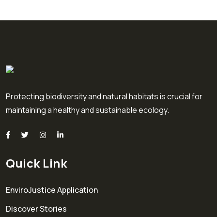
Protecting biodiversity and natural habitats is crucial for
maintaining a healthy and sustainable ecology.
Quick Link
EnviroJustice Application
Discover Stories