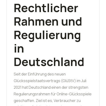
Rechtlicher
Rahmen und
Regulierung
in
Deutschland
Seit der Einführung des neuen
Glücksspielstaatsvertrags (GlüStV) im Juli
2021 hat Deutschland einen der strengsten
Regulierungsrahmen für Online-Glücksspiele
geschaffen. Ziel ist es, Verbraucher zu