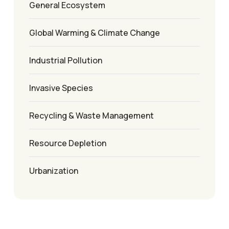
General Ecosystem
Global Warming & Climate Change
Industrial Pollution
Invasive Species
Recycling & Waste Management
Resource Depletion
Urbanization