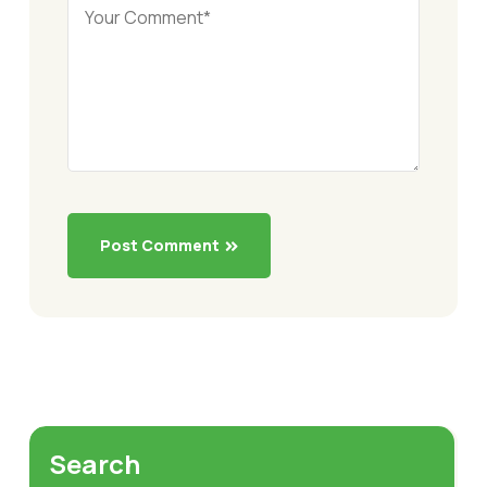
Post Comment
Search