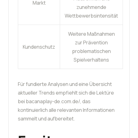
Markt
zunehmende
Wettbewerbsintensität
Weitere Maßnahmen
zur Prävention
Kundenschutz
problematischen
Spielverhaltens
Für fundierte Analysen und eine Übersicht
aktueller Trends empfiehlt sich die Lektüre
bei bacanaplay-de.com.de/, das
kontinuierlich alle relevanten Informationen
sammelt und aufbereitet.