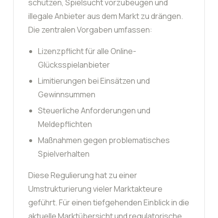
schützen, Spielsucht vorzubeugen und
illegale Anbieter aus dem Markt zu drängen.
Die zentralen Vorgaben umfassen:
Lizenzpflicht für alle Online-
Glücksspielanbieter
Limitierungen bei Einsätzen und
Gewinnsummen
Steuerliche Anforderungen und
Meldepflichten
Maßnahmen gegen problematisches
Spielverhalten
Diese Regulierung hat zu einer
Umstrukturierung vieler Marktakteure
geführt. Für einen tiefgehenden Einblick in die
aktuelle Marktübersicht und regulatorische