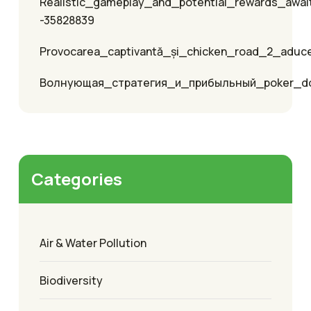
Realistic_gameplay_and_potential_rewards_awai
-35828839
Provocarea_captivantă_și_chicken_road_2_aduc
Волнующая_стратегия_и_прибыльный_poker_
Categories
Air & Water Pollution
Biodiversity