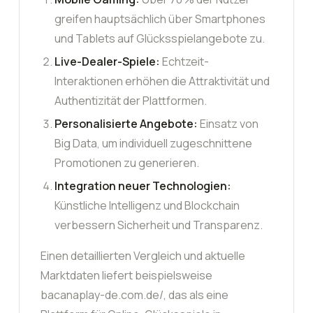
greifen hauptsächlich über Smartphones
und Tablets auf Glücksspielangebote zu.
Live-Dealer-Spiele:
Echtzeit-
Interaktionen erhöhen die Attraktivität und
Authentizität der Plattformen.
Personalisierte Angebote:
Einsatz von
Big Data, um individuell zugeschnittene
Promotionen zu generieren.
Integration neuer Technologien:
Künstliche Intelligenz und Blockchain
verbessern Sicherheit und Transparenz.
Einen detaillierten Vergleich und aktuelle
Marktdaten liefert beispielsweise
bacanaplay-de.com.de/, das als eine