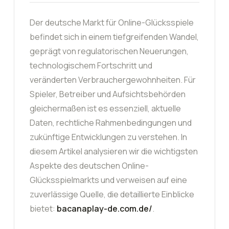
Der deutsche Markt für Online-Glücksspiele
befindet sich in einem tiefgreifenden Wandel,
geprägt von regulatorischen Neuerungen,
technologischem Fortschritt und
veränderten Verbrauchergewohnheiten. Für
Spieler, Betreiber und Aufsichtsbehörden
gleichermaßen ist es essenziell, aktuelle
Daten, rechtliche Rahmenbedingungen und
zukünftige Entwicklungen zu verstehen. In
diesem Artikel analysieren wir die wichtigsten
Aspekte des deutschen Online-
Glücksspielmarkts und verweisen auf eine
zuverlässige Quelle, die detaillierte Einblicke
bietet:
bacanaplay-de.com.de/
.