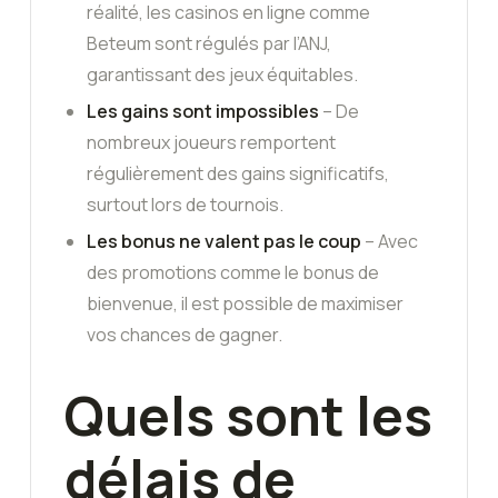
réalité, les casinos en ligne comme
Beteum sont régulés par l’ANJ,
garantissant des jeux équitables.
Les gains sont impossibles
– De
nombreux joueurs remportent
régulièrement des gains significatifs,
surtout lors de tournois.
Les bonus ne valent pas le coup
– Avec
des promotions comme le bonus de
bienvenue, il est possible de maximiser
vos chances de gagner.
Quels sont les
délais de