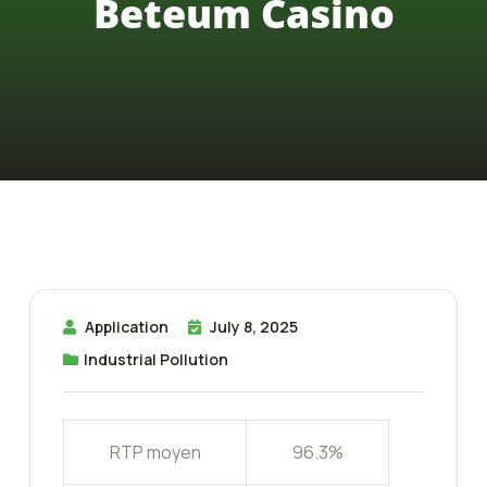
Beteum Casino
Application
July 8, 2025
Industrial Pollution
RTP moyen
96.3%