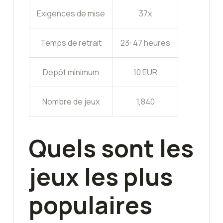
Exigences de mise
37x
Temps de retrait
23-47 heures
Dépôt minimum
10 EUR
Nombre de jeux
1,840
Quels sont les
jeux les plus
populaires