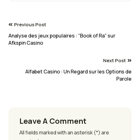
Previous Post
Analyse des jeux populaires : “Book of Ra” sur
Afkspin Casino
Next Post
Alfabet Casino : Un Regard sur les Options de
Parole
Leave A Comment
All fields marked with an asterisk (*) are