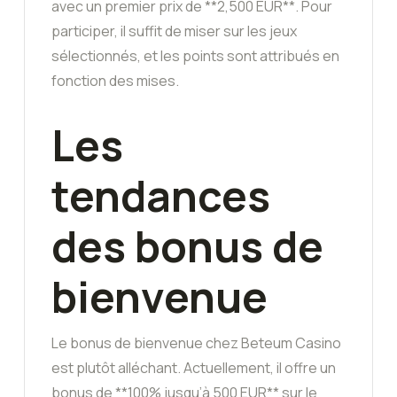
avec un premier prix de **2,500 EUR**. Pour
participer, il suffit de miser sur les jeux
sélectionnés, et les points sont attribués en
fonction des mises.
Les
tendances
des bonus de
bienvenue
Le bonus de bienvenue chez Beteum Casino
est plutôt alléchant. Actuellement, il offre un
bonus de **100% jusqu’à 500 EUR** sur le