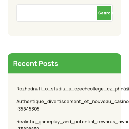
Search
Recent Posts
Rozhodnutí_o_studiu_a_czechcollege_cz_přináší_
Authentique_divertissement_et_nouveau_casino
-35845305
Realistic_gameplay_and_potential_rewards_awai