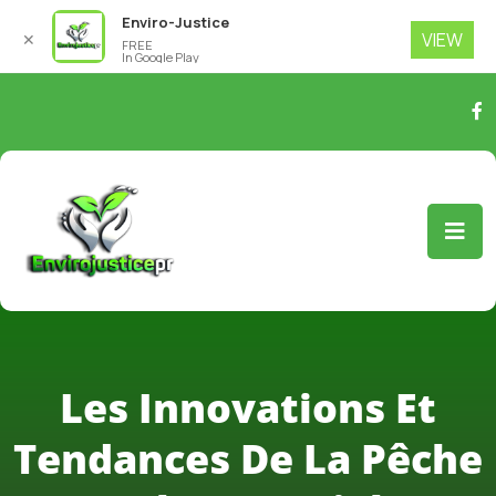
Enviro-Justice
VIEW
✕
FREE
In Google Play
Les Innovations Et
Tendances De La Pêche