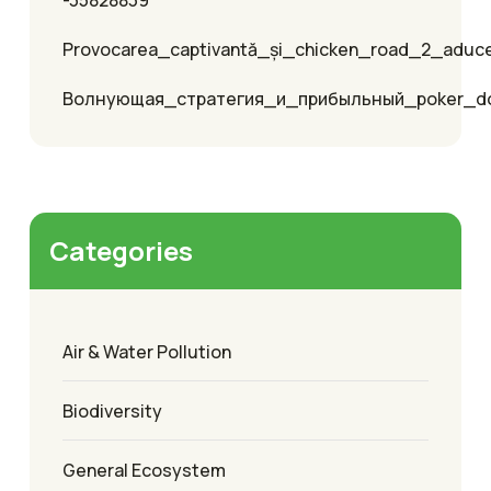
-35828839
Provocarea_captivantă_și_chicken_road_2_aduc
Волнующая_стратегия_и_прибыльный_poker_
Categories
Air & Water Pollution
Biodiversity
General Ecosystem