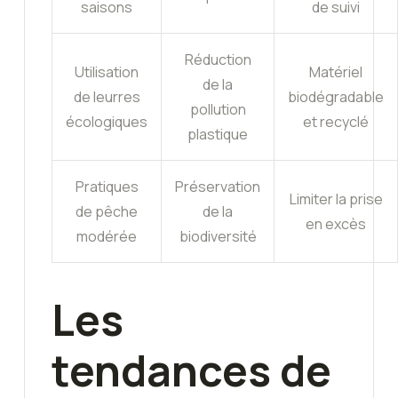
saisons
de suivi
Réduction
Utilisation
Matériel
de la
de leurres
biodégradable
pollution
écologiques
et recyclé
plastique
Pratiques
Préservation
Limiter la prise
de pêche
de la
en excès
modérée
biodiversité
Les
tendances de