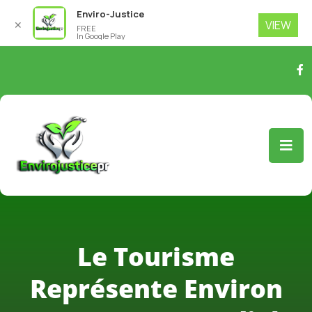
Enviro-Justice
VIEW
✕
FREE
In Google Play
Le Tourisme
Représente Environ