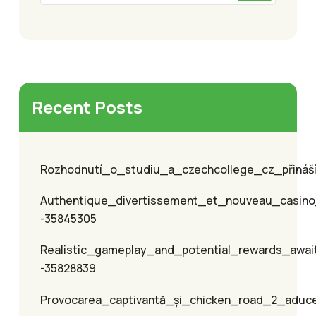
Recent Posts
Rozhodnutí_o_studiu_a_czechcollege_cz_přináší_
Authentique_divertissement_et_nouveau_casino
-35845305
Realistic_gameplay_and_potential_rewards_awai
-35828839
Provocarea_captivantă_și_chicken_road_2_aduc