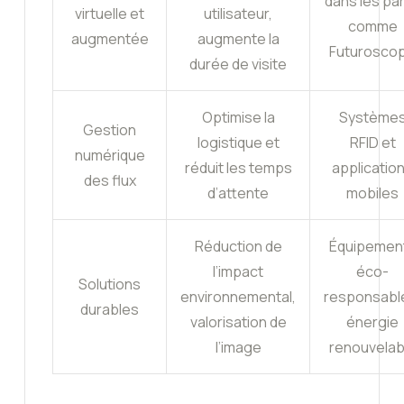
dans les pa
virtuelle et
utilisateur,
comme
augmentée
augmente la
Futurosco
durée de visite
Optimise la
Système
Gestion
logistique et
RFID et
numérique
réduit les temps
applicatio
des flux
d’attente
mobiles
Réduction de
Équipemen
l’impact
éco-
Solutions
environnemental,
responsabl
durables
valorisation de
énergie
l’image
renouvelab