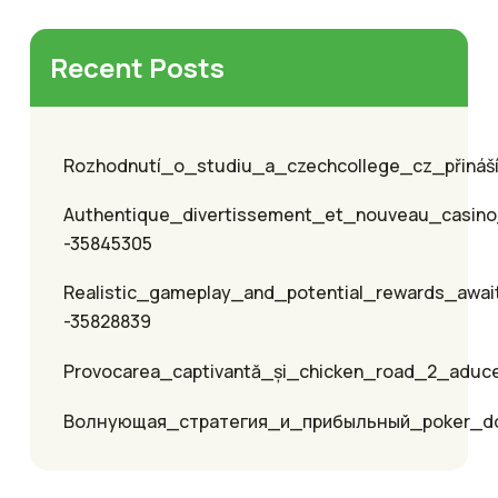
Recent Posts
Rozhodnutí_o_studiu_a_czechcollege_cz_přináší_
Authentique_divertissement_et_nouveau_casino
-35845305
Realistic_gameplay_and_potential_rewards_awai
-35828839
Provocarea_captivantă_și_chicken_road_2_aduc
Волнующая_стратегия_и_прибыльный_poker_