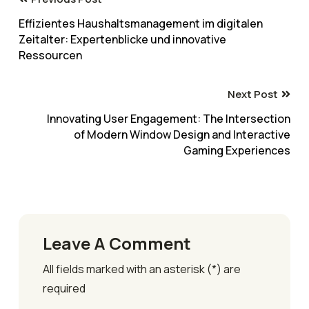
Effizientes Haushaltsmanagement im digitalen
Zeitalter: Expertenblicke und innovative
Ressourcen
Next Post
Innovating User Engagement: The Intersection
of Modern Window Design and Interactive
Gaming Experiences
Leave A Comment
All fields marked with an asterisk (*) are
required