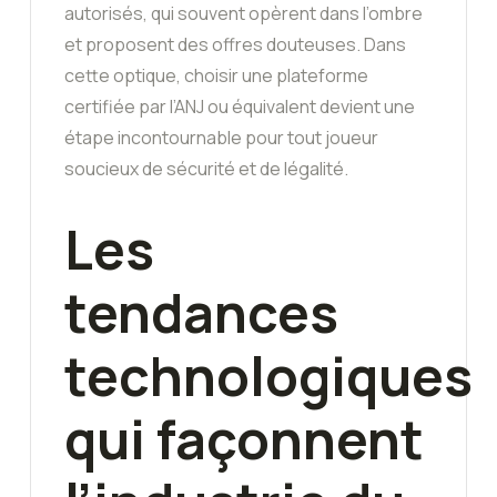
autorisés, qui souvent opèrent dans l’ombre
et proposent des offres douteuses. Dans
cette optique, choisir une plateforme
certifiée par l’ANJ ou équivalent devient une
étape incontournable pour tout joueur
soucieux de sécurité et de légalité.
Les
tendances
technologiques
qui façonnent