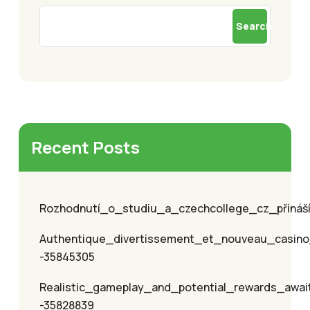
Search
Recent Posts
Rozhodnutí_o_studiu_a_czechcollege_cz_přináší_
Authentique_divertissement_et_nouveau_casino
-35845305
Realistic_gameplay_and_potential_rewards_awai
-35828839