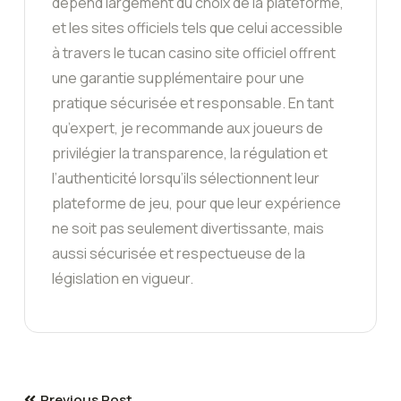
dépend largement du choix de la plateforme,
et les sites officiels tels que celui accessible
à travers le tucan casino site officiel offrent
une garantie supplémentaire pour une
pratique sécurisée et responsable. En tant
qu’expert, je recommande aux joueurs de
privilégier la transparence, la régulation et
l’authenticité lorsqu’ils sélectionnent leur
plateforme de jeu, pour que leur expérience
ne soit pas seulement divertissante, mais
aussi sécurisée et respectueuse de la
législation en vigueur.
Previous Post