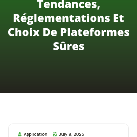
Tendances,
Réglementations Et
Choix De Plateformes
Sûres
Application
July 9, 2025