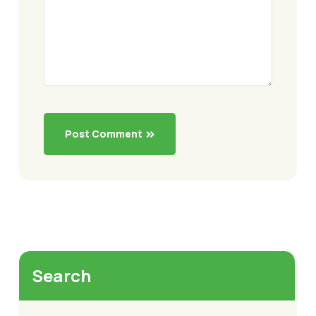
Post Comment
Search