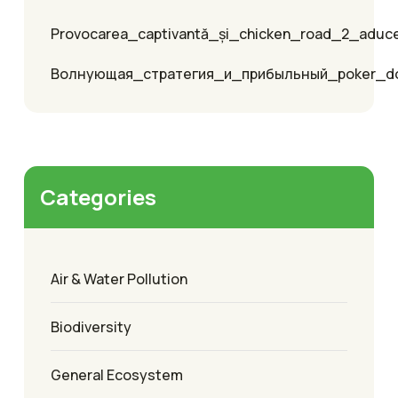
Provocarea_captivantă_și_chicken_road_2_aduc
Волнующая_стратегия_и_прибыльный_poker_
Categories
Air & Water Pollution
Biodiversity
General Ecosystem