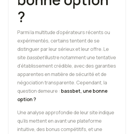
?
Parmi la multitude d’opérateurs récents ou
expérimentés, certains tentent de se
distinguer par leur sérieux et leur offre. Le
site
bassbet
illustre notamment une tentative
d’établissement crédible, avec des garanties
apparentes en matière de sécurité et de
négociation transparente. Cependant, la
question demeure :
bassbet, une bonne
option ?
Une analyse approfondie de leur site indique
qu’ils mettent en avant une plateforme
intuitive, des bonus compétitifs, et une