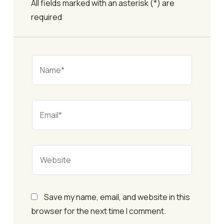
All fields marked with an asterisk (*) are
required
Save my name, email, and website in this
browser for the next time I comment.