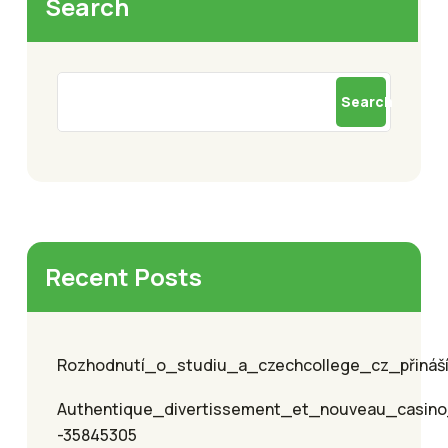
Search
Search
Recent Posts
Rozhodnutí_o_studiu_a_czechcollege_cz_přináší_
Authentique_divertissement_et_nouveau_casino
-35845305