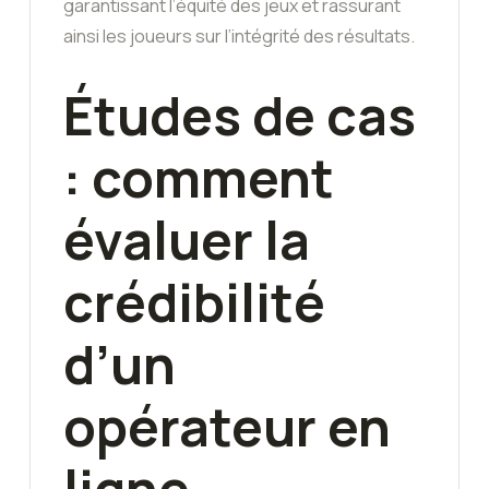
garantissant l’équité des jeux et rassurant
ainsi les joueurs sur l’intégrité des résultats.
Études de cas
: comment
évaluer la
crédibilité
d’un
opérateur en
ligne