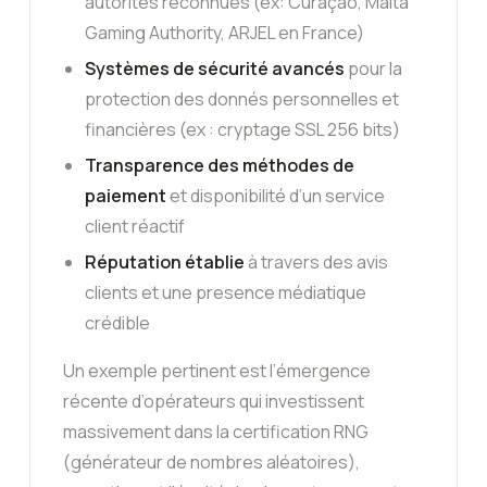
autorités reconnues (ex: Curaçao, Malta
Gaming Authority, ARJEL en France)
Systèmes de sécurité avancés
pour la
protection des donnés personnelles et
financières (ex : cryptage SSL 256 bits)
Transparence des méthodes de
paiement
et disponibilité d’un service
client réactif
Réputation établie
à travers des avis
clients et une presence médiatique
crédible
Un exemple pertinent est l’émergence
récente d’opérateurs qui investissent
massivement dans la certification RNG
(générateur de nombres aléatoires),