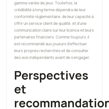
gamme variée de jeux. Toutefois, la
crédibilité à long terme dépendra de leur
conformité réglementaire, de leur capacité à
offrir un service client de qualité, et d’une
communication claire sur leur licence et leurs
partenaires financiers. Comme toujours, il
est recommandé aux joueurs d’effectuer
leurs propres recherches et de consulter
des avis indépendants avant de s’engager.
Perspectives
et
recommandatio