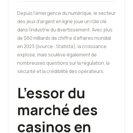
Depuis l’émergence du numérique, le secteur
des jeux d’argent en ligne joue un rôle clé
dans l’industrie du divertissement. Avec plus
de
$60 milliards
de chiffre d’affaires mondial
en 2023 (source : Statista), la croissance
explose, mais soulève également de
nombreuses questions sur la régulation, la
sécurité et la crédibilité des opérateurs.
L’essor du
marché des
casinos en