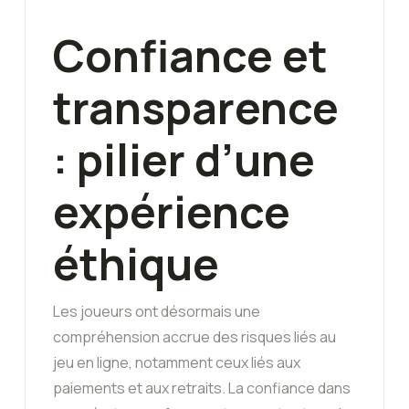
Confiance et
transparence
: pilier d’une
expérience
éthique
Les joueurs ont désormais une
compréhension accrue des risques liés au
jeu en ligne, notamment ceux liés aux
paiements et aux retraits. La confiance dans