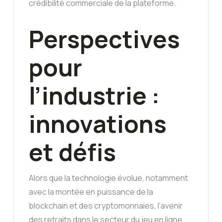
crédibilité commerciale de la plateforme.
Perspectives
pour
l’industrie :
innovations
et défis
Alors que la technologie évolue, notamment
avec la montée en puissance de la
blockchain et des cryptomonnaies, l’avenir
des retraits dans le secteur du jeu en ligne