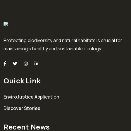
Protecting biodiversity and natural habitats is crucial for
maintaining a healthy and sustainable ecology.
Quick Link
EnviroJustice Application
Discover Stories
Recent News