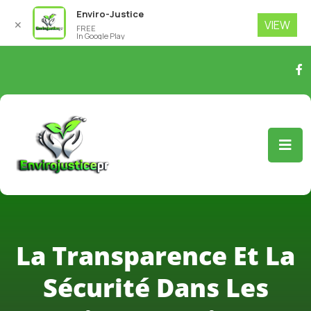
Enviro-Justice
VIEW
✕
FREE
In Google Play
La Transparence Et La
Sécurité Dans Les