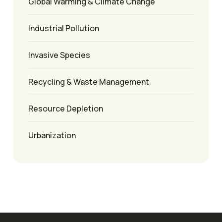
Global Warming & Climate Change
Industrial Pollution
Invasive Species
Recycling & Waste Management
Resource Depletion
Urbanization