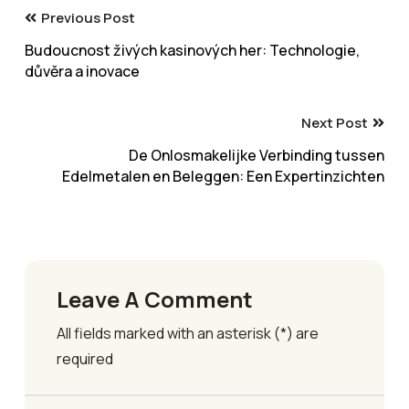
Previous Post
Budoucnost živých kasinových her: Technologie,
důvěra a inovace
Next Post
De Onlosmakelijke Verbinding tussen
Edelmetalen en Beleggen: Een Expertinzichten
Leave A Comment
All fields marked with an asterisk (*) are
required