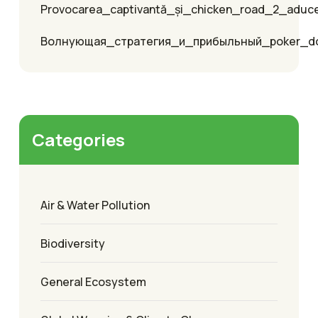
Provocarea_captivantă_și_chicken_road_2_aduc
Волнующая_стратегия_и_прибыльный_poker_
Categories
Air & Water Pollution
Biodiversity
General Ecosystem