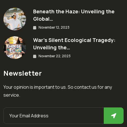
Beneath the Haze: Unveiling the
Global…
November 12, 2023
War’s Silent Ecological Tragedy:
Unveiling the…
November 22, 2023
Newsletter
Your opinion is important to us. So contact us for any
service.