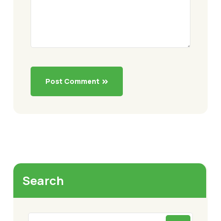
Post Comment
Search