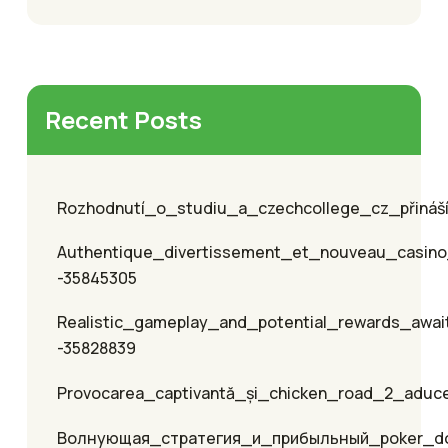
Recent Posts
Rozhodnutí_o_studiu_a_czechcollege_cz_přináší_
Authentique_divertissement_et_nouveau_casino
-35845305
Realistic_gameplay_and_potential_rewards_awai
-35828839
Provocarea_captivantă_și_chicken_road_2_aduc
Волнующая_стратегия_и_прибыльный_poker_