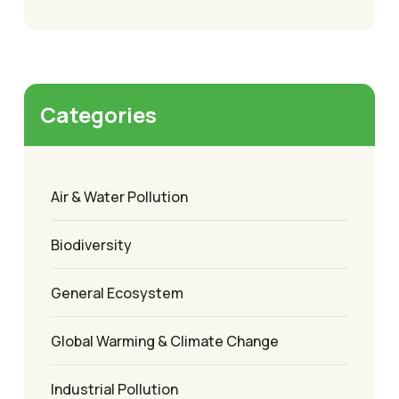
Categories
Air & Water Pollution
Biodiversity
General Ecosystem
Global Warming & Climate Change
Industrial Pollution