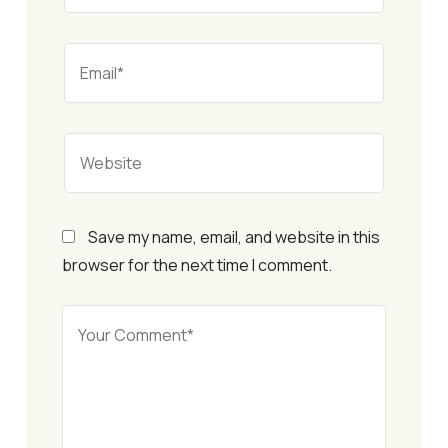
Save my name, email, and website in this
browser for the next time I comment.