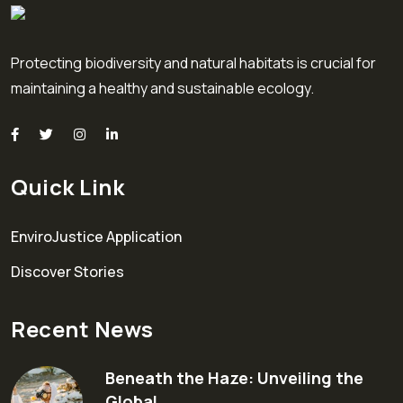
Protecting biodiversity and natural habitats is crucial for
maintaining a healthy and sustainable ecology.
Quick Link
EnviroJustice Application
Discover Stories
Recent News
Beneath the Haze: Unveiling the
Global…