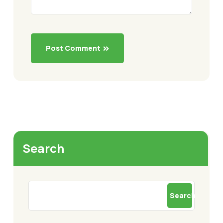
Post Comment
Search
Search