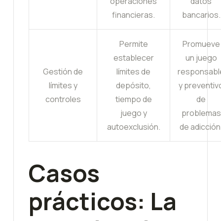
operaciones
datos
financieras.
bancarios.
Permite
Promueve
establecer
un juego
Gestión de
límites de
responsabl
límites y
depósito,
y preventiv
controles
tiempo de
de
juego y
problemas
autoexclusión.
de adicción
Casos
prácticos: La