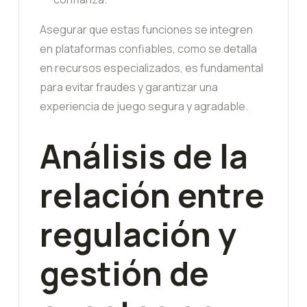
Asegurar que estas funciones se integren
en plataformas confiables, como se detalla
en recursos especializados, es fundamental
para evitar fraudes y garantizar una
experiencia de juego segura y agradable.
Análisis de la
relación entre
regulación y
gestión de