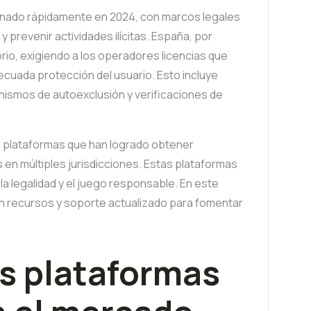
ionado rápidamente en 2024, con marcos legales
prevenir actividades ilícitas. España, por
rio, exigiendo a los operadores licencias que
cuada protección del usuario. Esto incluye
ismos de autoexclusión y verificaciones de
e plataformas que han logrado obtener
s en múltiples jurisdicciones. Estas plataformas
 legalidad y el juego responsable. En este
n recursos y soporte actualizado para fomentar
as plataformas