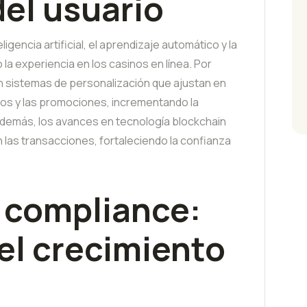
del usuario
igencia artificial, el aprendizaje automático y la
a experiencia en los casinos en línea. Por
n sistemas de personalización que ajustan en
os y las promociones, incrementando la
 Además, los avances en tecnología blockchain
n las transacciones, fortaleciendo la confianza
 compliance:
 el crecimiento