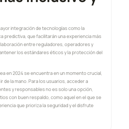
 mayor integración de tecnologías como la
ítica predictiva, que facilitarán una experiencia más
olaboración entre reguladores, operadores y
ntener los estándares éticos y la protección del
 línea en 2024 se encuentra en un momento crucial,
ir de la mano. Para los usuarios, acceder a
ntes y responsables no es solo una opción,
itios con buen respaldo, como aquel en el que se
iencia que prioriza la seguridad y el disfrute