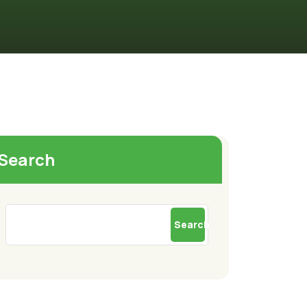
Search
Search