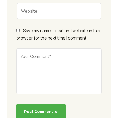
Save my name, email, and website in this
browser for the next time I comment.
Post Comment