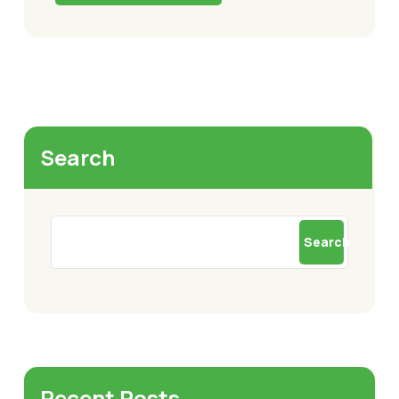
Search
Search
Recent Posts