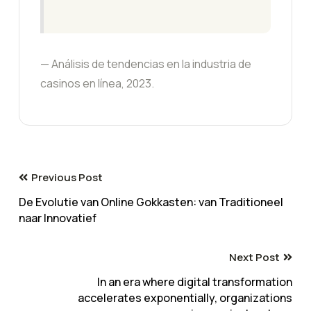
— Análisis de tendencias en la industria de
casinos en línea, 2023.
Previous Post
De Evolutie van Online Gokkasten: van Traditioneel
naar Innovatief
Next Post
In an era where digital transformation
accelerates exponentially, organizations