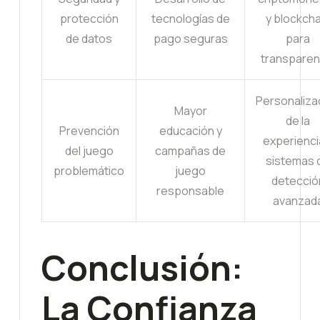
protección
tecnologías de
y blockcha
de datos
pago seguras
para
transparen
Personaliza
Mayor
de la
Prevención
educación y
experienci
del juego
campañas de
sistemas 
problemático
juego
detecció
responsable
avanzad
Conclusión:
La Confianza