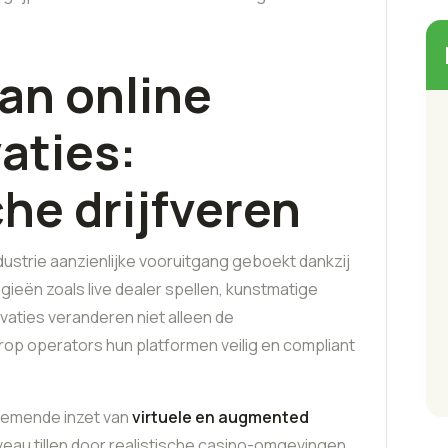
van online
aties:
he drijfveren
dustrie aanzienlijke vooruitgang geboekt dankzij
ogieën zoals
live dealer spellen, kunstmatige
ovaties veranderen niet alleen de
op operators hun platformen veilig en compliant
enemende inzet van
virtuele en augmented
iveau tillen door realistische casino-omgevingen