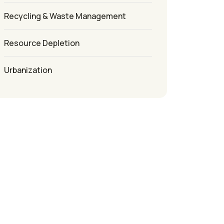
Recycling & Waste Management
Resource Depletion
Urbanization