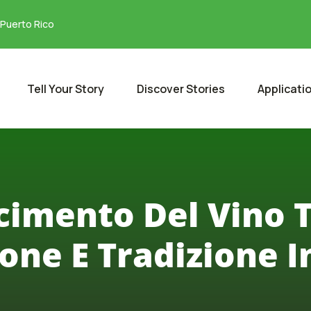
 Puerto Rico
Tell Your Story
Discover Stories
Applicati
scimento Del Vino 
one E Tradizione I