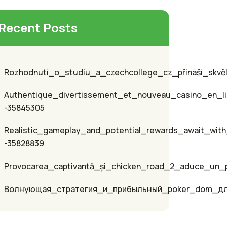
Recent Posts
Rozhodnutí_o_studiu_a_czechcollege_cz_přináší_skvěl
Authentique_divertissement_et_nouveau_casino_en_li
-35845305
Realistic_gameplay_and_potential_rewards_await_with
-35828839
Provocarea_captivantă_și_chicken_road_2_aduce_un_p
Волнующая_стратегия_и_прибыльный_poker_dom_д