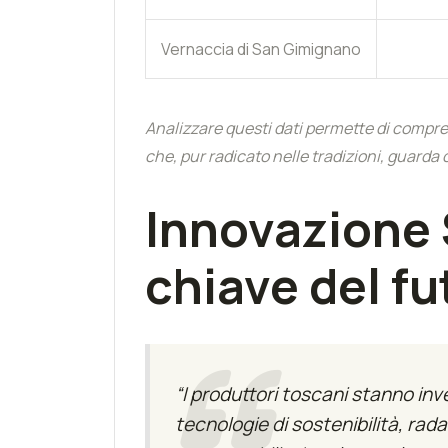
Vernaccia di San Gimignano
Analizzare questi dati permette di compre
che, pur radicato nelle tradizioni, guarda 
Innovazione S
chiave del fu
“I produttori toscani stanno i
tecnologie di sostenibilità, rada