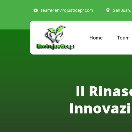
team@envirojusticepr.com
San Juan,
Home
Team
Il Rina
Innovazi