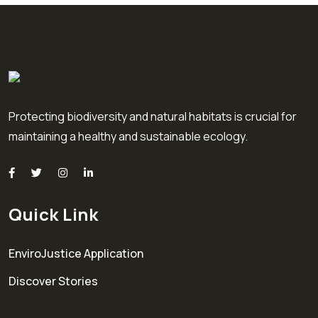
Protecting biodiversity and natural habitats is crucial for
maintaining a healthy and sustainable ecology.
Quick Link
EnviroJustice Application
Discover Stories