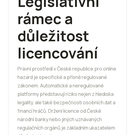
Legislativní
rámec a
důležitost
licencování
Právní prostředí v České republice pro online
hazard je specifické a přísně regulované
zákonem.
Automatické a neregulované
platformy představují riziko
nejen z hlediska
legality, ale také bezpečnosti osobních dat a
financí hráčů. Držení licence od České
národní banky nebo jiných uznávaných
regulačních orgánů je základním ukazatelem