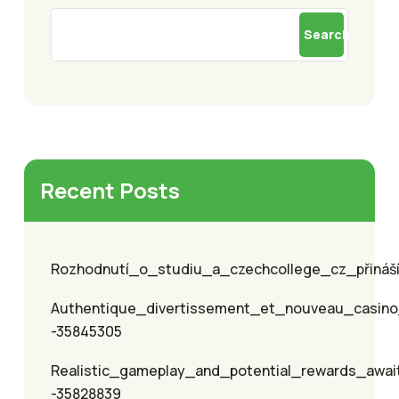
Search
Recent Posts
Rozhodnutí_o_studiu_a_czechcollege_cz_přináší_
Authentique_divertissement_et_nouveau_casino
-35845305
Realistic_gameplay_and_potential_rewards_awai
-35828839