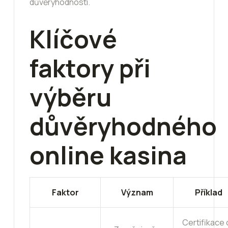
důvěryhodnosti.
Klíčové
faktory při
výběru
důvěryhodného
online kasina
Faktor
Význam
Příklad
Certifikace 