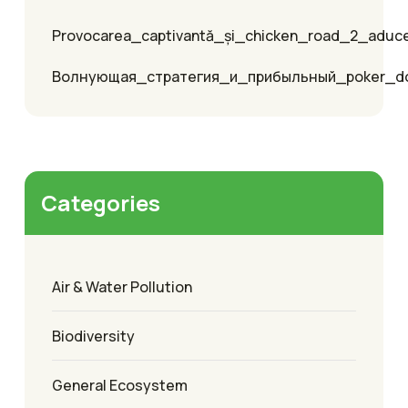
Provocarea_captivantă_și_chicken_road_2_aduc
Волнующая_стратегия_и_прибыльный_poker_
Categories
Air & Water Pollution
Biodiversity
General Ecosystem