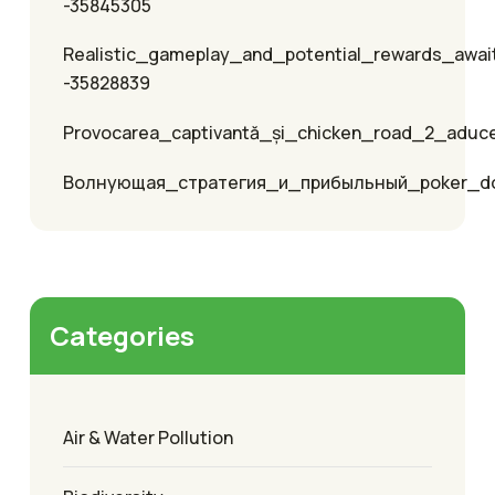
-35845305
Realistic_gameplay_and_potential_rewards_awai
-35828839
Provocarea_captivantă_și_chicken_road_2_aduc
Волнующая_стратегия_и_прибыльный_poker_
Categories
Air & Water Pollution