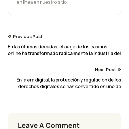
en línea en nuestro sitio
Previous Post
En las últimas décadas, el auge de los casinos
online ha transformado radicalmente la industria del
Next Post
En la era digital, la protección y regulación de los
derechos digitales se han convertido en uno de
Leave A Comment