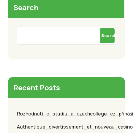
Search
Search
Recent Posts
Rozhodnutí_o_studiu_a_czechcollege_cz_přináší_
Authentique_divertissement_et_nouveau_casino