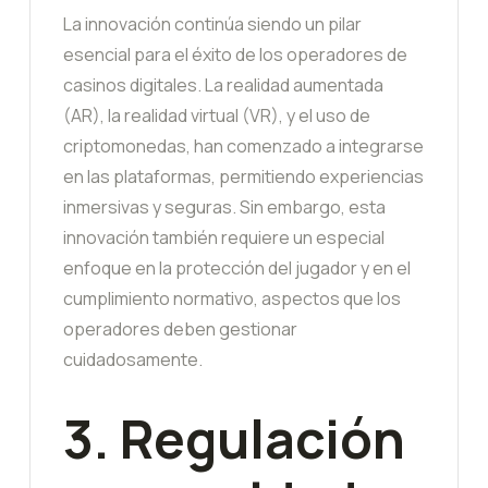
La innovación continúa siendo un pilar
esencial para el éxito de los operadores de
casinos digitales. La realidad aumentada
(AR), la realidad virtual (VR), y el uso de
criptomonedas, han comenzado a integrarse
en las plataformas, permitiendo experiencias
inmersivas y seguras. Sin embargo, esta
innovación también requiere un especial
enfoque en la protección del jugador y en el
cumplimiento normativo, aspectos que los
operadores deben gestionar
cuidadosamente.
3. Regulación