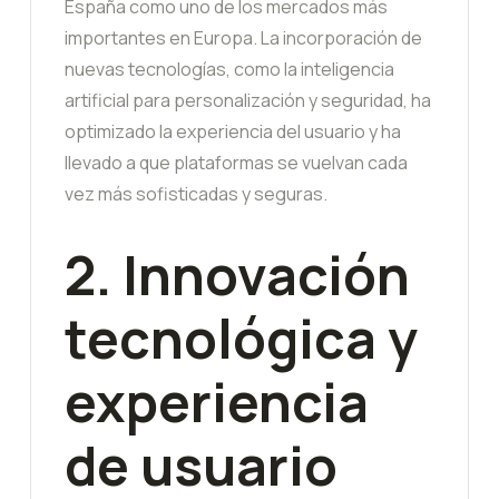
España como uno de los mercados más
importantes en Europa. La incorporación de
nuevas tecnologías, como la inteligencia
artificial para personalización y seguridad, ha
optimizado la experiencia del usuario y ha
llevado a que plataformas se vuelvan cada
vez más sofisticadas y seguras.
2. Innovación
tecnológica y
experiencia
de usuario