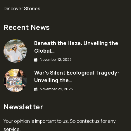
Discover Stories
Recent News
Beneath the Haze: Unveiling the
Global…
November 12, 2023
War’s Silent Ecological Tragedy:
Unveiling the…
November 22, 2023
Newsletter
Your opinion is important to us. So contact us for any
service.