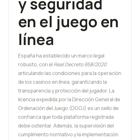
y seguridad
en el juego en
línea
España ha establecido un marco legal
robusto, con el
Real Decreto 958/2020
articulando las condiciones para la operación
de los casinos en línea, garantizando la
transparencia y protección del jugador. La
licencia expedida por la Dirección General de
Ordenación del Juego (DGOJ) es un sello de
confianza que toda plataforma registrada
debe ostentar. Además, la supervisión del
cumplimiento normativo y la implementación