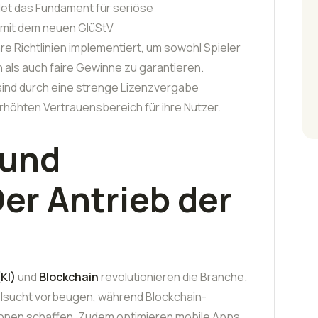
det das Fundament für seriöse
 mit dem neuen GlüStV
are Richtlinien implementiert, um sowohl Spieler
als auch faire Gewinne zu garantieren.
 sind durch eine strenge Lizenzvergabe
rhöhten Vertrauensbereich für ihre Nutzer.
 und
Der Antrieb der
KI)
und
Blockchain
revolutionieren die Branche.
lsucht vorbeugen, während Blockchain-
onen schaffen. Zudem optimieren mobile Apps