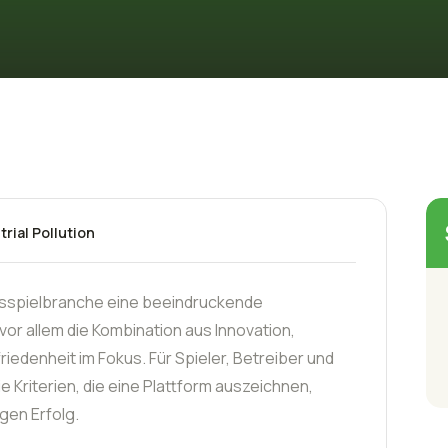
trial Pollution
cksspielbranche eine beeindruckende
or allem die Kombination aus Innovation,
iedenheit im Fokus. Für Spieler, Betreiber und
 Kriterien, die eine Plattform auszeichnen,
gen Erfolg.