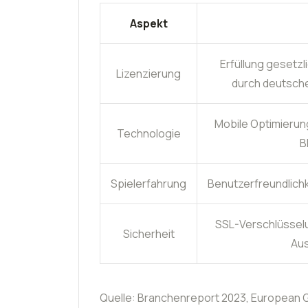
Aspekt
Erfüllung gesetzl
Lizenzierung
durch deutsch
Mobile Optimierung
Technologie
B
Spielerfahrung
Benutzerfreundlichk
SSL-Verschlüsselun
Sicherheit
Au
Quelle: Branchenreport 2023, European G