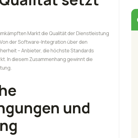
umkämpften Markt die Qualität der Dienstleistung
Von der Software-Integration über den
herheit – Anbieter, die höchste Standards
Markt. In diesem Zusammenhang gewinnt die
tung.
che
ngungen und
ung