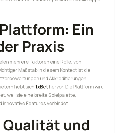
 Plattform: Ein
der Praxis
elen mehrere Faktoren eine Rolle, von
wichtiger Maßstab in diesem Kontext ist die
 Nutzerbewertungen und Akkreditierungen
ietern hebt sich
1xBet
hervor. Die Plattform wird
t, weil sie eine breite Spielpalette,
innovative Features verbindet.
 Qualität und