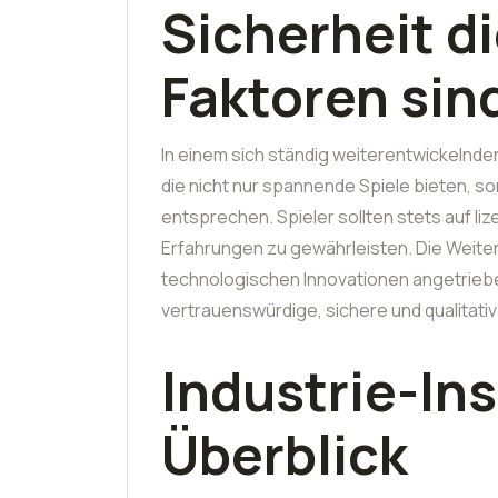
Sicherheit d
Faktoren sin
In einem sich ständig weiterentwickelnden
die nicht nur spannende Spiele bieten, 
entsprechen. Spieler sollten stets auf liz
Erfahrungen zu gewährleisten. Die Weiter
technologischen Innovationen angetriebe
vertrauenswürdige, sichere und qualitat
Industrie-Ins
Überblick