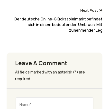
Next Post
Der deutsche Online-Glücksspielmarkt befindet
sich in einem bedeutenden Umbruch. Mit
zunehmender Leg
Leave A Comment
All fields marked with an asterisk (*) are
required