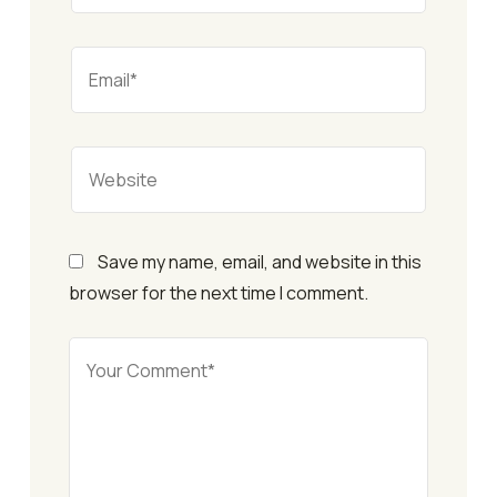
Save my name, email, and website in this
browser for the next time I comment.