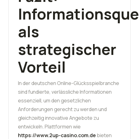
Informationsque
als
strategischer
Vorteil
In der deutschen Online-Glücksspielbranche
sind fundierte, verlässliche Informationen
essenziell, um den gesetzlichen
Anforderungen gerecht zu werden und
gleichzeitig innovative Angebote zu
entwickeln. Plattformen wie
https://www.2up-casino.com.de
bieten