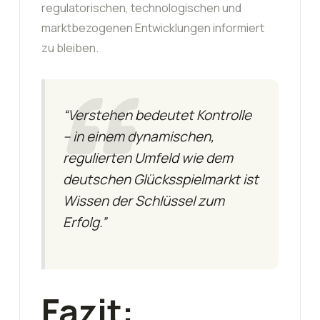
regulatorischen, technologischen und
marktbezogenen Entwicklungen informiert
zu bleiben.
“Verstehen bedeutet Kontrolle
– in einem dynamischen,
regulierten Umfeld wie dem
deutschen Glücksspielmarkt ist
Wissen der Schlüssel zum
Erfolg.”
Fazit: