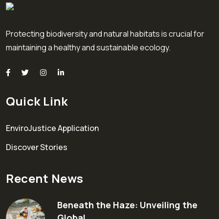
Protecting biodiversity and natural habitats is crucial for
maintaining a healthy and sustainable ecology.
Quick Link
EnviroJustice Application
Discover Stories
Recent News
Beneath the Haze: Unveiling the
Global…