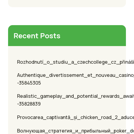
Recent Posts
Rozhodnutí_o_studiu_a_czechcollege_cz_přináší_
Authentique_divertissement_et_nouveau_casino
-35845305
Realistic_gameplay_and_potential_rewards_awai
-35828839
Provocarea_captivantă_și_chicken_road_2_aduc
Волнующая_стратегия_и_прибыльный_poker_