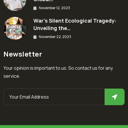
November 12, 2023
War’s Silent Ecological Tragedy:
Unveiling the…
November 22, 2023
Newsletter
Your opinion is important to us. So contact us for any
service.