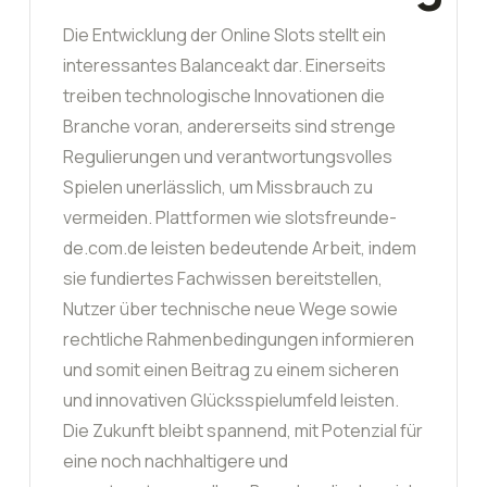
Die Entwicklung der Online Slots stellt ein
interessantes Balanceakt dar. Einerseits
treiben technologische Innovationen die
Branche voran, andererseits sind strenge
Regulierungen und verantwortungsvolles
Spielen unerlässlich, um Missbrauch zu
vermeiden. Plattformen wie slotsfreunde-
de.com.de leisten bedeutende Arbeit, indem
sie fundiertes Fachwissen bereitstellen,
Nutzer über technische neue Wege sowie
rechtliche Rahmenbedingungen informieren
und somit einen Beitrag zu einem sicheren
und innovativen Glücksspielumfeld leisten.
Die Zukunft bleibt spannend, mit Potenzial für
eine noch nachhaltigere und