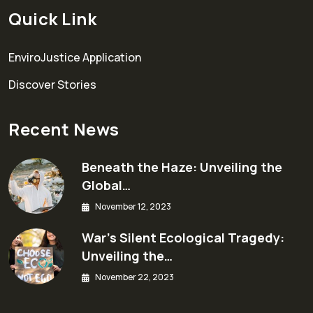
Quick Link
EnviroJustice Application
Discover Stories
Recent News
Beneath the Haze: Unveiling the
Global…
November 12, 2023
War’s Silent Ecological Tragedy:
Unveiling the…
November 22, 2023