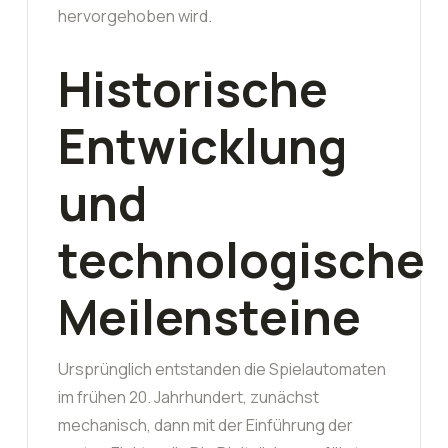
hervorgehoben wird.
Historische
Entwicklung
und
technologische
Meilensteine
Ursprünglich entstanden die Spielautomaten
im frühen 20. Jahrhundert, zunächst
mechanisch, dann mit der Einführung der