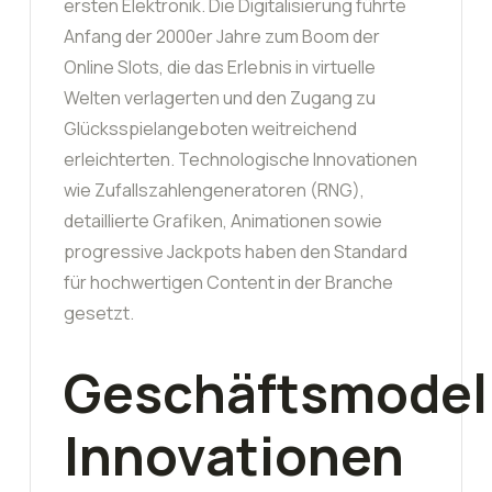
ersten Elektronik. Die Digitalisierung führte
Anfang der 2000er Jahre zum Boom der
Online Slots, die das Erlebnis in virtuelle
Welten verlagerten und den Zugang zu
Glücksspielangeboten weitreichend
erleichterten. Technologische Innovationen
wie Zufallszahlengeneratoren (RNG),
detaillierte Grafiken, Animationen sowie
progressive Jackpots haben den Standard
für hochwertigen Content in der Branche
gesetzt.
Geschäftsmodel
Innovationen