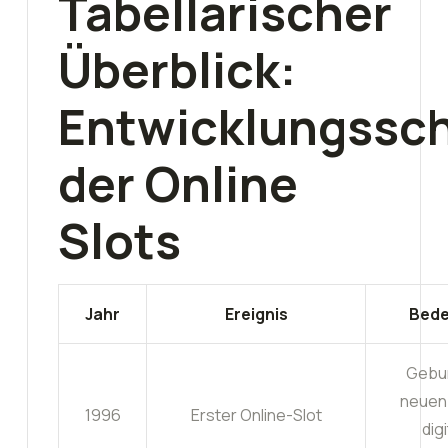
Tabellarischer
Überblick:
Entwicklungssch
der Online
Slots
Jahr
Ereignis
Bede
Gebur
neuen
1996
Erster Online-Slot
dig