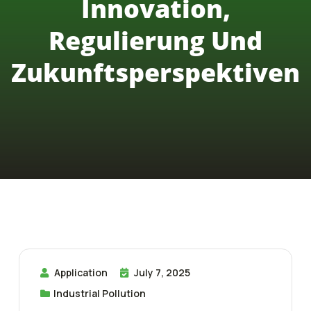
Innovation,
Regulierung Und
Zukunftsperspektiven
Application
July 7, 2025
Industrial Pollution