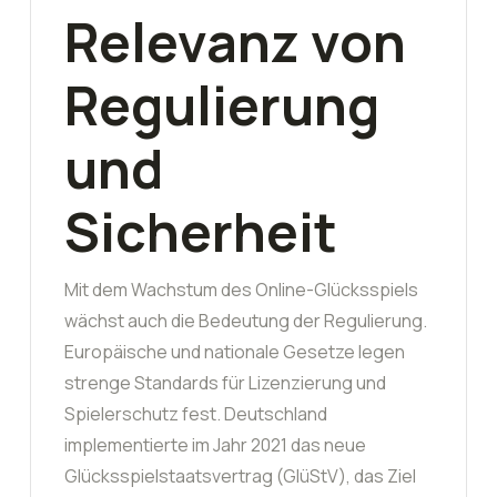
Relevanz von
Regulierung
und
Sicherheit
Mit dem Wachstum des Online-Glücksspiels
wächst auch die Bedeutung der Regulierung.
Europäische und nationale Gesetze legen
strenge Standards für Lizenzierung und
Spielerschutz fest. Deutschland
implementierte im Jahr 2021 das neue
Glücksspielstaatsvertrag (GlüStV), das Ziel