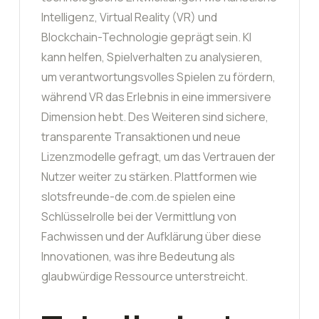
Intelligenz, Virtual Reality (VR) und
Blockchain-Technologie geprägt sein. KI
kann helfen, Spielverhalten zu analysieren,
um verantwortungsvolles Spielen zu fördern,
während VR das Erlebnis in eine immersivere
Dimension hebt. Des Weiteren sind sichere,
transparente Transaktionen und neue
Lizenzmodelle gefragt, um das Vertrauen der
Nutzer weiter zu stärken. Plattformen wie
slotsfreunde-de.com.de spielen eine
Schlüsselrolle bei der Vermittlung von
Fachwissen und der Aufklärung über diese
Innovationen, was ihre Bedeutung als
glaubwürdige Ressource unterstreicht.