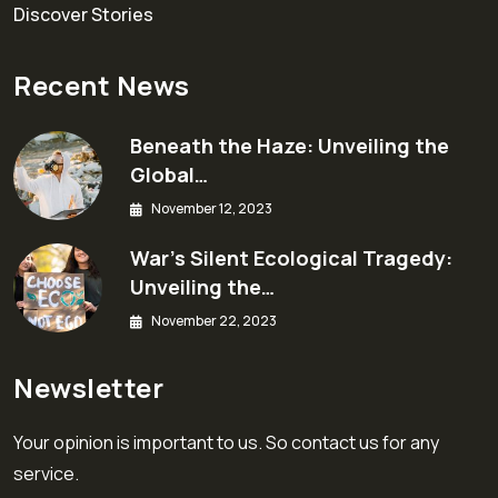
Discover Stories
Recent News
Beneath the Haze: Unveiling the
Global…
November 12, 2023
War’s Silent Ecological Tragedy:
Unveiling the…
November 22, 2023
Newsletter
Your opinion is important to us. So contact us for any
service.