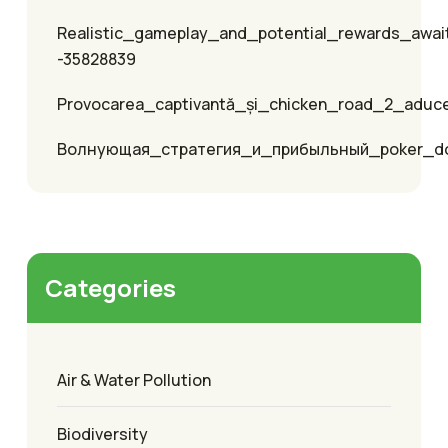
Realistic_gameplay_and_potential_rewards_awai
-35828839
Provocarea_captivantă_și_chicken_road_2_aduc
Волнующая_стратегия_и_прибыльный_poker_
Categories
Air & Water Pollution
Biodiversity