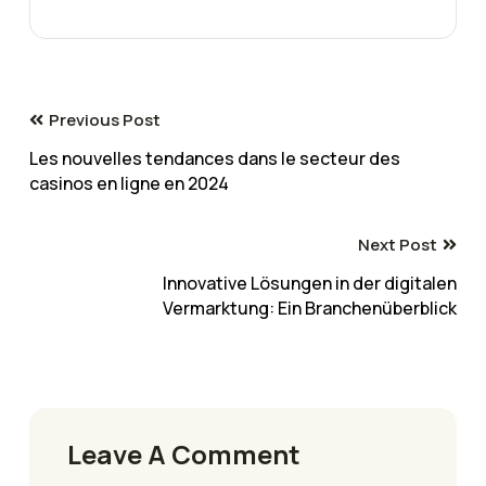
Previous Post
Les nouvelles tendances dans le secteur des
casinos en ligne en 2024
Next Post
Innovative Lösungen in der digitalen
Vermarktung: Ein Branchenüberblick
Leave A Comment