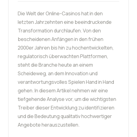
Die Welt der Online-Casinos hat in den
letzten Jahrzehnten eine beeindruckende
Transformation durchlaufen. Von den
bescheidenen Anfängen in den frühen
2000er Jahren bis hin zu hochentwickelten,
regulatorisch überwachten Plattformen,
steht die Branche heute an einem
Scheideweg, an dem Innovation und
verantwortungsvolles Spielen Hand in Hand
gehen. In diesem Artikel nehmen wir eine
tiefgehende Analyse vor, um die wichtigsten
Treiber dieser Entwicklung zu identifizieren
und die Bedeutung qualitativ hochwertiger
Angebote herauszustellen.