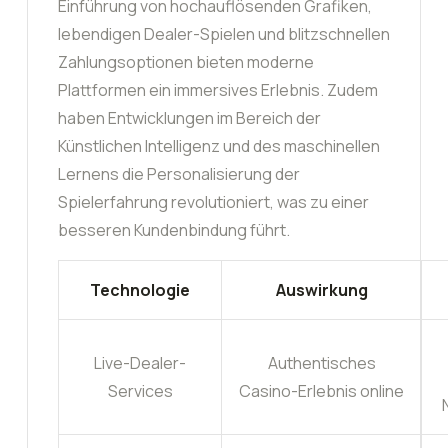
Einführung von hochauflösenden Grafiken,
lebendigen Dealer-Spielen und blitzschnellen
Zahlungsoptionen bieten moderne
Plattformen ein immersives Erlebnis. Zudem
haben Entwicklungen im Bereich der
Künstlichen Intelligenz und des maschinellen
Lernens die Personalisierung der
Spielerfahrung revolutioniert, was zu einer
besseren Kundenbindung führt.
Technologie
Auswirkung
Live-Dealer-
Authentisches
Services
Casino-Erlebnis online