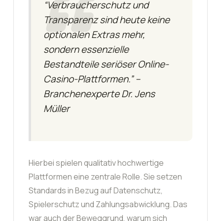
“Verbraucherschutz und
Transparenz sind heute keine
optionalen Extras mehr,
sondern essenzielle
Bestandteile seriöser Online-
Casino-Plattformen.” –
Branchenexperte Dr. Jens
Müller
Hierbei spielen qualitativ hochwertige
Plattformen eine zentrale Rolle. Sie setzen
Standards in Bezug auf Datenschutz,
Spielerschutz und Zahlungsabwicklung. Das
war auch der Beweggrund, warum sich