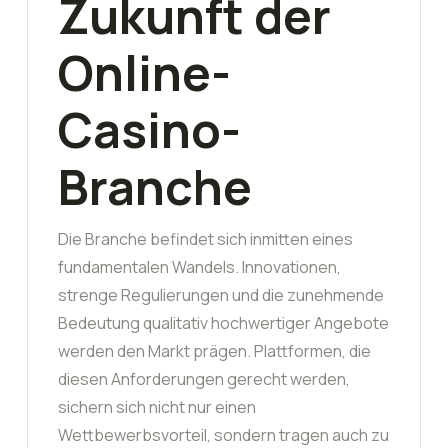
Zukunft der
Online-
Casino-
Branche
Die Branche befindet sich inmitten eines
fundamentalen Wandels. Innovationen,
strenge Regulierungen und die zunehmende
Bedeutung qualitativ hochwertiger Angebote
werden den Markt prägen. Plattformen, die
diesen Anforderungen gerecht werden,
sichern sich nicht nur einen
Wettbewerbsvorteil, sondern tragen auch zu