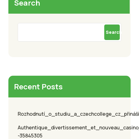
Search
Search
Recent Posts
Rozhodnutí_o_studiu_a_czechcollege_cz_přináší_
Authentique_divertissement_et_nouveau_casino
-35845305