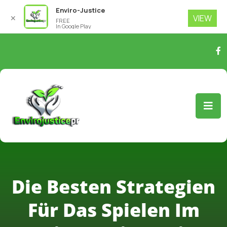
Enviro-Justice
VIEW
✕
FREE
In Google Play
Die Besten Strategien
Für Das Spielen Im