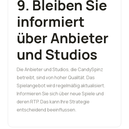
9. Bleiben Sie
informiert
über Anbieter
und Studios
Die Anbieter und Studios, die CandySpinz
betreibt, sind von hoher Qualität. Das
Spielangebot wird regelmäßig aktualisiert.
Informieren Sie sich über neue Spiele und
deren RTP. Das kann Ihre Strategie
entscheidend beeinflussen.