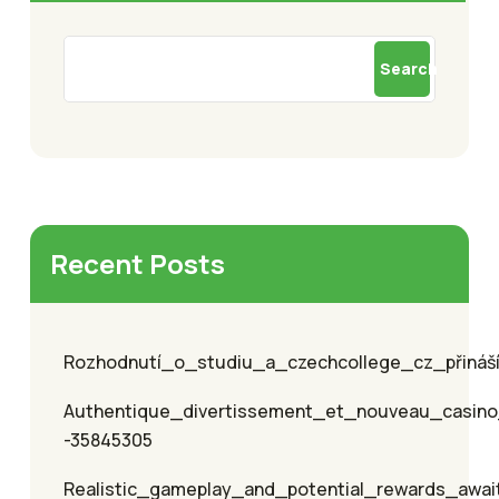
Search
Recent Posts
Rozhodnutí_o_studiu_a_czechcollege_cz_přináší_
Authentique_divertissement_et_nouveau_casino
-35845305
Realistic_gameplay_and_potential_rewards_awai