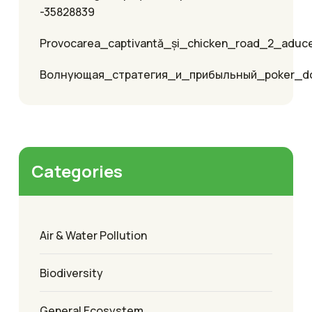
-35828839
Provocarea_captivantă_și_chicken_road_2_aduc
Волнующая_стратегия_и_прибыльный_poker_
Categories
Air & Water Pollution
Biodiversity
General Ecosystem