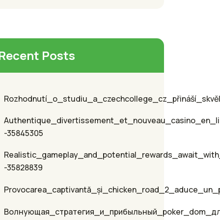
Recent Posts
Rozhodnutí_o_studiu_a_czechcollege_cz_přináší_skvěl
Authentique_divertissement_et_nouveau_casino_en_li
-35845305
Realistic_gameplay_and_potential_rewards_await_with
-35828839
Provocarea_captivantă_și_chicken_road_2_aduce_un_p
Волнующая_стратегия_и_прибыльный_poker_dom_д