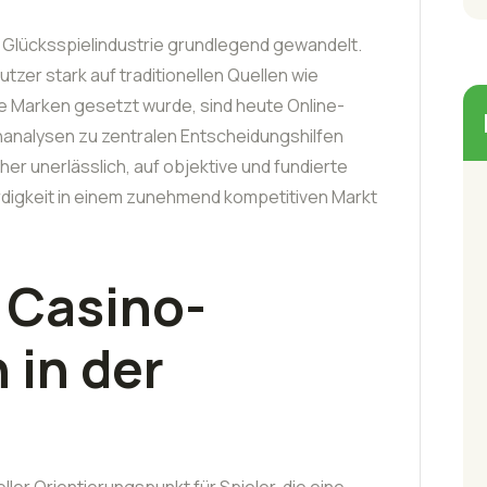
die Glücksspielindustrie grundlegend gewandelt.
zer stark auf traditionellen Quellen wie
 Marken gesetzt wurde, sind heute Online-
nalysen zu zentralen Entscheidungshilfen
er unerlässlich, auf objektive und fundierte
digkeit in einem zunehmend kompetitiven Markt
n Casino-
in der
er Orientierungspunkt für Spieler, die eine