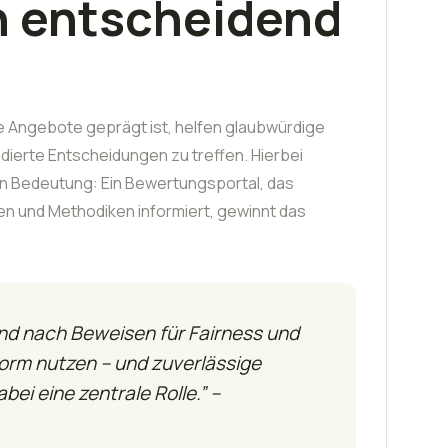
 entscheidend
he Angebote geprägt ist, helfen glaubwürdige
ierte Entscheidungen zu treffen. Hierbei
n Bedeutung: Ein Bewertungsportal, das
n und Methodiken informiert, gewinnt das
d nach Beweisen für Fairness und
tform nutzen – und zuverlässige
i eine zentrale Rolle.” –