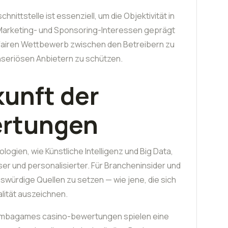
ittstelle ist essenziell, um die Objektivität in
n Marketing- und Sponsoring-Interessen geprägt
en fairen Wettbewerb zwischen den Betreibern zu
nseriösen Anbietern zu schützen.
kunft der
ertungen
logien, wie Künstliche Intelligenz und Big Data,
 und personalisierter. Für Brancheninsider und
swürdige Quellen zu setzen — wie jene, die sich
lität auszeichnen.
 simbagames casino-bewertungen spielen eine