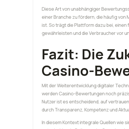
Diese Art von unabhängiger Bewertungsschn
einer Branche zu fördern, die häufig vo
ist. So trägt die Plattform dazu bei, ein
gewährleisten und die Verbraucher vor u
Fazit: Die Zu
Casino-Bew
Mit der Weiterentwicklung digitaler Techno
werden Casino-Bewertungen noch präziser
Nutzer ist es entscheidend, auf vertrauen
durch Transparenz, Kompetenz und Aktua
In diesem Kontext integrale Quellen wie