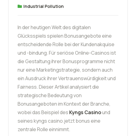
Industrial Pollution
In der heutigen Welt des digitalen
Glücksspiels spielen Bonusangebote eine
entscheidende Rolle bei der Kundenakquise
und -bindung. Für seriöse Online-Casinos ist
die Gestaltung ihrer Bonusprogramme nicht
nur eine Marketingstrategie, sondern auch
ein Ausdruck ihrer Vertrauenswürdigkeit und
Fairness. Dieser Artikel analysiert die
strategische Bedeutung von
Bonusangeboten im Kontext der Branche,
wobei das Beispiel des
Kyngs Casino
und
seines kyngs casino.jetzt bonus eine
zentrale Rolle einnimmt.