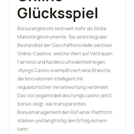
Glücksspiel
Bonusangebote sind weit mehr als bloße
Marketinginstrumente. Sie sind integraler
Bestandteil der Geschäftsmodelle seriöser
Online-Casinos, welche Wert auf Vertrauen,
Fairness und Kundenzufriedenheit legen.
√Kyngs Casino exemplifiziert eine Branche,
die Innovationen intelligent mit
regulatorischer Verantwortung verbindet.
Das Vorzeigemodell des kyngs casino.jetzt
bonus zeigt, wie transparentes
Bonusmanagement den Ruf einer Plattform
stärken und langfristig den Erfolg sichern
kann.