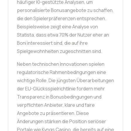
häufiger KI-gestützte Analysen, um
personalisierte Bonusangebote zu schaffen,
die den Spielerpräferenzen entsprechen.
Beispielsweise zeigt eine Analyse von
Statista, dass etwa 70% der Nutzer eher an
Boni interessiert sind, die auf ihre
Spielgewohnheiten zugeschnitten sind.
Neben technischen Innovationen spielen
regulatorische Rahmenbedingungen eine
wichtige Rolle. Die jüngsten Überarbeitungen
der EU-Glücksspielrichtlinie fordern mehr
Transparenz in Bonusbedingungen und
verpflichten Anbieter, klare und faire
Angebote zu präsentieren. Diese
Änderungen stärken die Position seriöser
Portale wie Kyngs Casino, die bereits auf eine