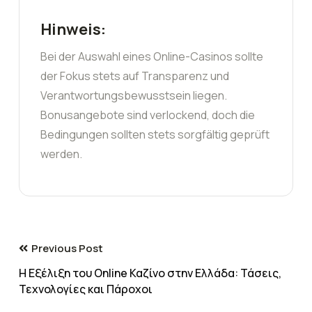
Hinweis:
Bei der Auswahl eines Online-Casinos sollte
der Fokus stets auf Transparenz und
Verantwortungsbewusstsein liegen.
Bonusangebote sind verlockend, doch die
Bedingungen sollten stets sorgfältig geprüft
werden.
Previous Post
Η Εξέλιξη του Online Καζίνο στην Ελλάδα: Τάσεις,
Τεχνολογίες και Πάροχοι