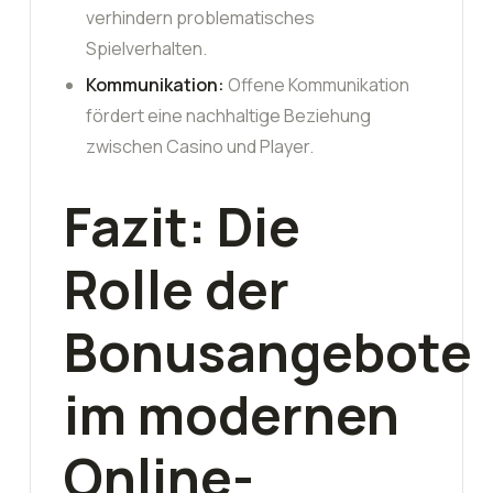
verhindern problematisches
Spielverhalten.
Kommunikation:
Offene Kommunikation
fördert eine nachhaltige Beziehung
zwischen Casino und Player.
Fazit: Die
Rolle der
Bonusangebote
im modernen
Online-