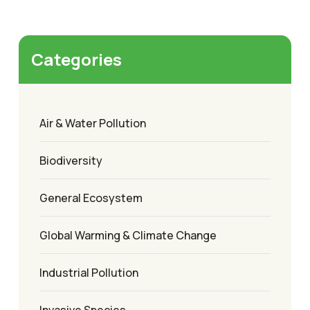
Categories
Air & Water Pollution
Biodiversity
General Ecosystem
Global Warming & Climate Change
Industrial Pollution