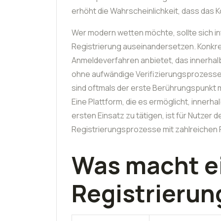
erhöht die Wahrscheinlichkeit, dass das 
Wer modern wetten möchte, sollte sich in
Registrierung auseinandersetzen. Konkret 
Anmeldeverfahren anbietet, das innerhal
ohne aufwändige Verifizierungsprozesse,
sind oftmals der erste Berührungspunkt mi
Eine Plattform, die es ermöglicht, innerh
ersten Einsatz zu tätigen, ist für Nutzer de
Registrierungsprozesse mit zahlreichen 
Was macht e
Registrierun