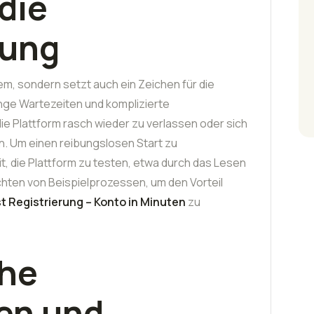
die
rung
em, sondern setzt auch ein Zeichen für die
lange Wartezeiten und komplizierte
e Plattform rasch wieder zu verlassen oder sich
. Um einen reibungslosen Start zu
t, die Plattform zu testen, etwa durch das Lesen
hten von Beispielprozessen, um den Vorteil
t Registrierung – Konto in Minuten
zu
che
en und