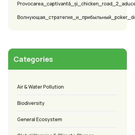
Provocarea_captivantă_și_chicken_road_2_aduc
Волнующая_стратегия_и_прибыльный_poker_
Categories
Air & Water Pollution
Biodiversity
General Ecosystem