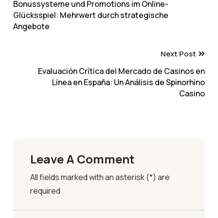
Bonussysteme und Promotions im Online-
Glücksspiel: Mehrwert durch strategische
Angebote
Next Post
Evaluación Crítica del Mercado de Casinos en
Línea en España: Un Análisis de Spinorhino
Casino
Leave A Comment
All fields marked with an asterisk (*) are
required