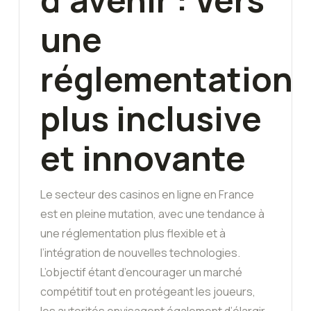
une
réglementation
plus inclusive
et innovante
Le secteur des casinos en ligne en France
est en pleine mutation, avec une tendance à
une réglementation plus flexible et à
l’intégration de nouvelles technologies.
L’objectif étant d’encourager un marché
compétitif tout en protégeant les joueurs,