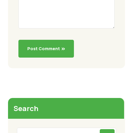
Post Comment
Search