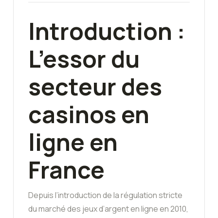
Introduction :
L’essor du
secteur des
casinos en
ligne en
France
Depuis l’introduction de la régulation stricte
du marché des jeux d’argent en ligne en 2010,