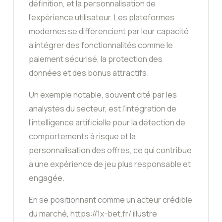
définition, et la personnalisation de
l’expérience utilisateur. Les plateformes
modernes se différencient par leur capacité
à intégrer des fonctionnalités comme le
paiement sécurisé, la protection des
données et des bonus attractifs.
Un exemple notable, souvent cité par les
analystes du secteur, est l’intégration de
l’intelligence artificielle pour la détection de
comportements à risque et la
personnalisation des offres, ce qui contribue
à une expérience de jeu plus responsable et
engagée.
En se positionnant comme un acteur crédible
du marché, https://1x-bet.fr/ illustre