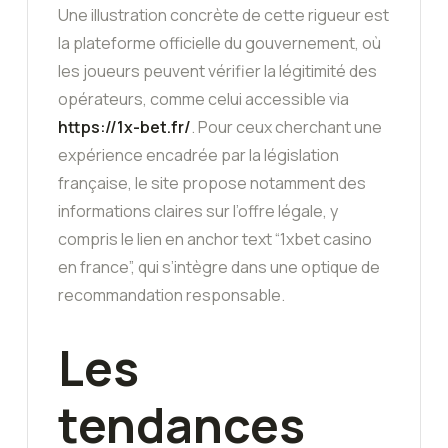
Une illustration concrète de cette rigueur est
la plateforme officielle du gouvernement, où
les joueurs peuvent vérifier la légitimité des
opérateurs, comme celui accessible via
https://1x-bet.fr/
. Pour ceux cherchant une
expérience encadrée par la législation
française, le site propose notamment des
informations claires sur l’offre légale, y
compris le lien en anchor text “1xbet casino
en france”, qui s’intègre dans une optique de
recommandation responsable.
Les
tendances