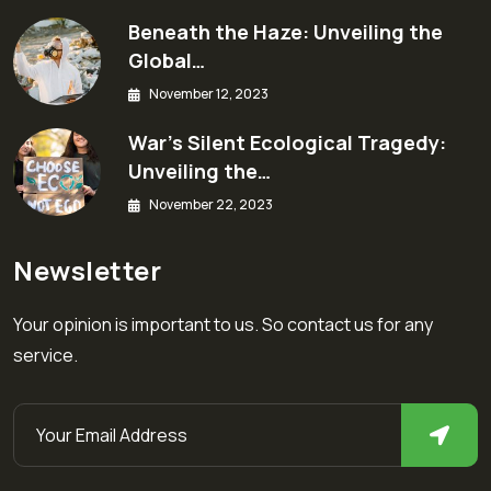
Beneath the Haze: Unveiling the
Global…
November 12, 2023
War’s Silent Ecological Tragedy:
Unveiling the…
November 22, 2023
Newsletter
Your opinion is important to us. So contact us for any
service.