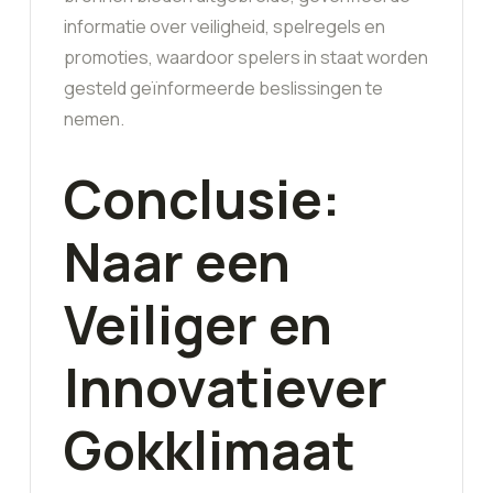
informatie over veiligheid, spelregels en
promoties, waardoor spelers in staat worden
gesteld geïnformeerde beslissingen te
nemen.
Conclusie:
Naar een
Veiliger en
Innovatiever
Gokklimaat