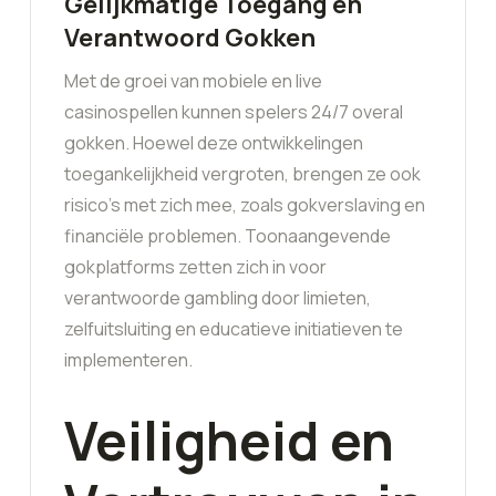
Gelijkmatige Toegang en
Verantwoord Gokken
Met de groei van mobiele en live
casinospellen kunnen spelers 24/7 overal
gokken. Hoewel deze ontwikkelingen
toegankelijkheid vergroten, brengen ze ook
risico’s met zich mee, zoals gokverslaving en
financiële problemen. Toonaangevende
gokplatforms zetten zich in voor
verantwoorde gambling door limieten,
zelfuitsluiting en educatieve initiatieven te
implementeren.
Veiligheid en