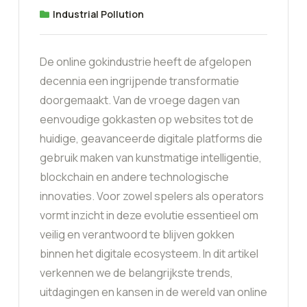
Industrial Pollution
De online gokindustrie heeft de afgelopen
decennia een ingrijpende transformatie
doorgemaakt. Van de vroege dagen van
eenvoudige gokkasten op websites tot de
huidige, geavanceerde digitale platforms die
gebruik maken van kunstmatige intelligentie,
blockchain en andere technologische
innovaties. Voor zowel spelers als operators
vormt inzicht in deze evolutie essentieel om
veilig en verantwoord te blijven gokken
binnen het digitale ecosysteem. In dit artikel
verkennen we de belangrijkste trends,
uitdagingen en kansen in de wereld van online