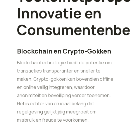
Innovatie en
Consumentenbe
Blockchain en Crypto-Gokken
Blockchaintechnologie biedt de potentie om
transacties transparanter en sneller te
maken. Crypto-gokken kan bovendien offline
en online veilig integreren, waardoor
anonimiteit en beveiliging verder toenemen.
Het is echter van cruciaal belang dat
regelgeving gelijktijdig meegroeit om
misbruik en fraude te voorkomen.