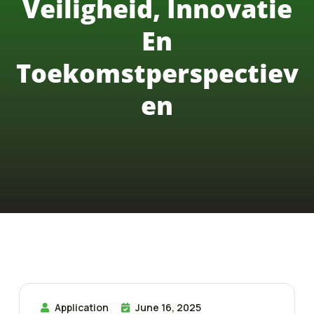
Veiligheid, Innovatie
En
Toekomstperspectiev
En
Application
June 16, 2025