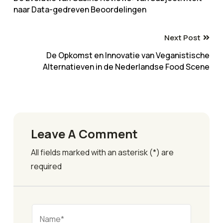
naar Data-gedreven Beoordelingen
Next Post
De Opkomst en Innovatie van Veganistische
Alternatieven in de Nederlandse Food Scene
Leave A Comment
All fields marked with an asterisk (*) are
required