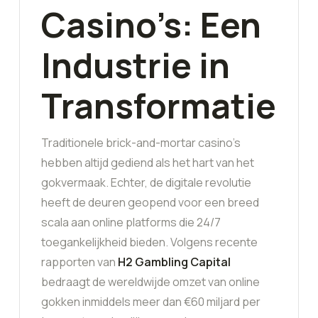
Casino’s: Een
Industrie in
Transformatie
Traditionele brick-and-mortar casino’s
hebben altijd gediend als het hart van het
gokvermaak. Echter, de digitale revolutie
heeft de deuren geopend voor een breed
scala aan online platforms die 24/7
toegankelijkheid bieden. Volgens recente
rapporten van
H2 Gambling Capital
bedraagt de wereldwijde omzet van online
gokken inmiddels meer dan
€60 miljard
per