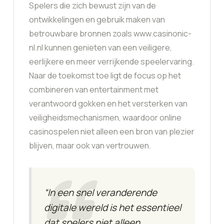
Spelers die zich bewust zijn van de
ontwikkelingen en gebruik maken van
betrouwbare bronnen zoals www.casinonic-
nl.nl kunnen genieten van een veiligere,
eerlijkere en meer verrijkende speelervaring.
Naar de toekomst toe ligt de focus op het
combineren van entertainment met
verantwoord gokken en het versterken van
veiligheidsmechanismen, waardoor online
casinospelen niet alleen een bron van plezier
blijven, maar ook van vertrouwen.
“In een snel veranderende
digitale wereld is het essentieel
dat spelers niet alleen