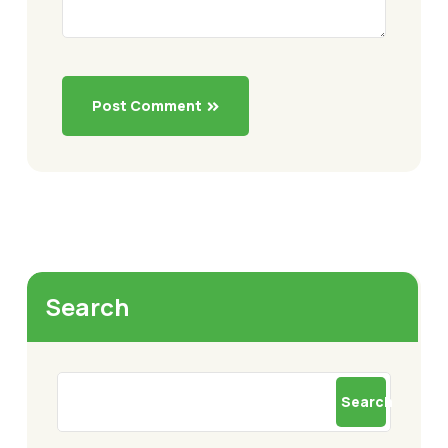
Post Comment
Search
Search