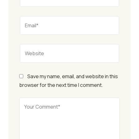
Save my name, email, and website in this
browser for the next time I comment.