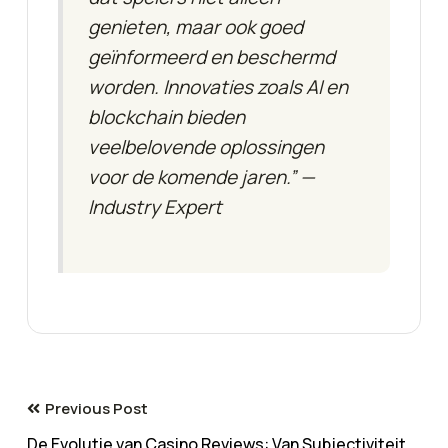
genieten, maar ook goed
geïnformeerd en beschermd
worden. Innovaties zoals AI en
blockchain bieden
veelbelovende oplossingen
voor de komende jaren.” —
Industry Expert
Previous Post
De Evolutie van Casino Reviews: Van Subjectiviteit