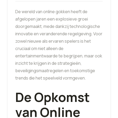
De wereld van online gokken heeft de
afgelopen jaren een explosieve groei
doorgemaakt, mede dankzij technologische
innovatie en veranderende regelgeving. Voor
zowel nieuwe als ervaren spelers is het
cruciaal om niet alleen de
entertainmentwaarde te begrijpen, maar ook
inzicht te krijgen in de strategieën,
beveiligingsmaatregelen en toekomstige
trends die het speelveld vormgeven.
De Opkomst
van Online