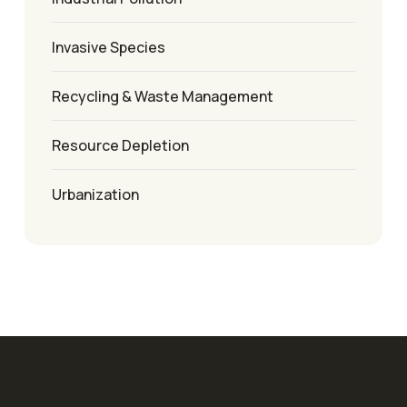
Invasive Species
Recycling & Waste Management
Resource Depletion
Urbanization