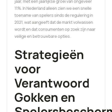
jaar, met een jaarlijkse groei van ongeveer
11%. In Nederland alleen zien we een snelle
toename van spelers sinds de regulering in
2021, wat aangeeft dat de markt volwassen
wordt en dat consumenten op zoek zijn naar
veilige en betrouwbare opties.
Strategieën
voor
Verantwoord
Gokken en
Spelersbescher