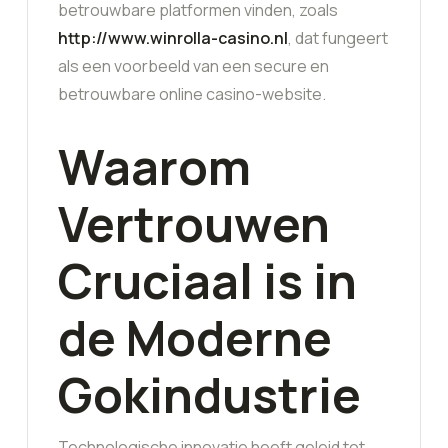
betrouwbare platformen vinden, zoals
http://www.winrolla-casino.nl
, dat fungeert
als een voorbeeld van een secure en
betrouwbare online casino-website.
Waarom
Vertrouwen
Cruciaal is in
de Moderne
Gokindustrie
Technologische innovatie heeft geleid tot