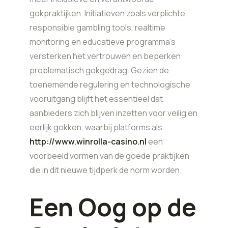
gokpraktijken. Initiatieven zoals verplichte
responsible gambling tools, realtime
monitoring en educatieve programma’s
versterken het vertrouwen en beperken
problematisch gokgedrag. Gezien de
toenemende regulering en technologische
vooruitgang blijft het essentieel dat
aanbieders zich blijven inzetten voor veilig en
eerlijk gokken, waarbij platforms als
http://www.winrolla-casino.nl
een
voorbeeld vormen van de goede praktijken
die in dit nieuwe tijdperk de norm worden.
Een Oog op de