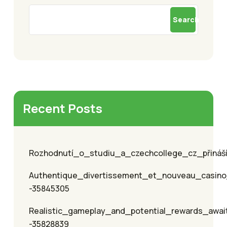
Search
Recent Posts
Rozhodnutí_o_studiu_a_czechcollege_cz_přináší_
Authentique_divertissement_et_nouveau_casino
-35845305
Realistic_gameplay_and_potential_rewards_awai
-35828839