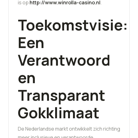
is op
http://www.winrolla-casino.nl
.
Toekomstvisie:
Een
Verantwoord
en
Transparant
Gokklimaat
De Nederlandse markt ontwikkelt zich richting
meer inclusieve en verantwoorde