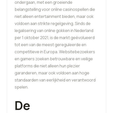
ondergaan, met een groeiende
belangstelling voor online casinospellen die
niet alleen entertainment bieden, maar ook
voldoen aan strikte regelgeving. Sinds de
legalisering van online gokken in Nederland
per 1 oktober 2021, is de markt geëvolueerd
tot een van de meest gereguleerde en
competitieve in Europa. Websitebezoekers
en gamers zoeken betrouwbare en veilige
platforms die niet alleen hun plezier
garanderen, maar ook voldoen aan hoge
standaarden van eerlijkheid en verantwoord
spelen.
De