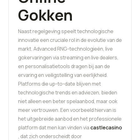
Gokken
Naast regelgeving speelt technologische
innovatie een cruciale rol in de evolutie van de
markt. Advanced RNG-technologieën, live
gokervaringen via streaming en live dealers,
en personalisatietools dragen bij aan de
ervaring en veiligstelling van eerlijkheid.
Platforms die up-to-date blijven met
technologische trends en adviezen, bieden
niet alleen een beter spelaanbod, maar ook
meer vertrouwen. Een voorbeeld hiervan is
het uitgebreide aanbod en het professionele
platform dat men kan vinden via
castlecasino
, dat zich onderscheidt door