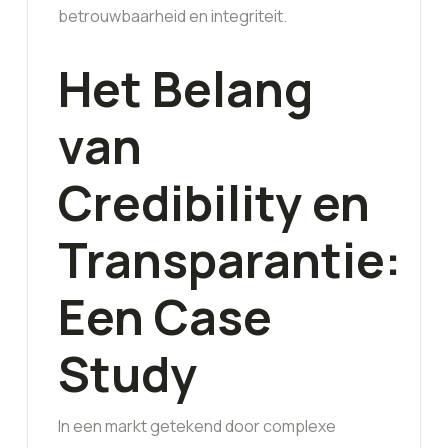
betrouwbaarheid en integriteit.
Het Belang
van
Credibility en
Transparantie:
Een Case
Study
In een markt getekend door complexe