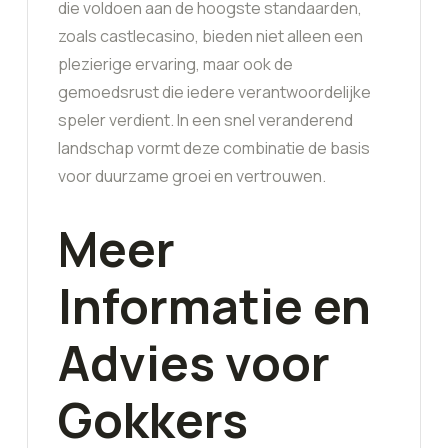
die voldoen aan de hoogste standaarden,
zoals castlecasino, bieden niet alleen een
plezierige ervaring, maar ook de
gemoedsrust die iedere verantwoordelijke
speler verdient. In een snel veranderend
landschap vormt deze combinatie de basis
voor duurzame groei en vertrouwen.
Meer
Informatie en
Advies voor
Gokkers