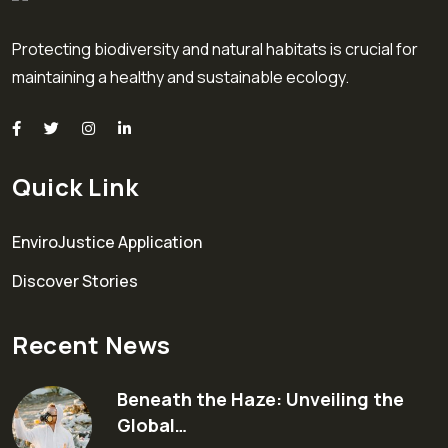
Protecting biodiversity and natural habitats is crucial for
maintaining a healthy and sustainable ecology.
Quick Link
EnviroJustice Application
Discover Stories
Recent News
Beneath the Haze: Unveiling the
Global…