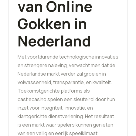
van Online
Gokken in
Nederland
Met voortdurende technologische innovaties
en strengere naleving, verwacht men dat de
Nederlandse markt verder zal groeien in
volwassenheid, transparantie, en kwaliteit.
Toekomstgerichte platforms als
castlecasino spelen een sleutelrol door hun
inzet voor integriteit, innovatie, en
klantgerichte dienstverlening. Het resultaat
is een markt waar spelers kunnen genieten
van een veilig en eerlijk speelklimaat.