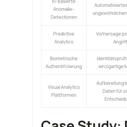
KI-basierte
Automatisierte
Anomalie-
ungewöhnlichen
Detectionen
Predictive
Vorhersage po
Analytics
Angrif
Biometrische
Identitätsprüf
Authentifizierung
einzigartige
Aufbereitung 
Visual Analytics
Daten für s
Plattformen
Entscheid
Case Study: 