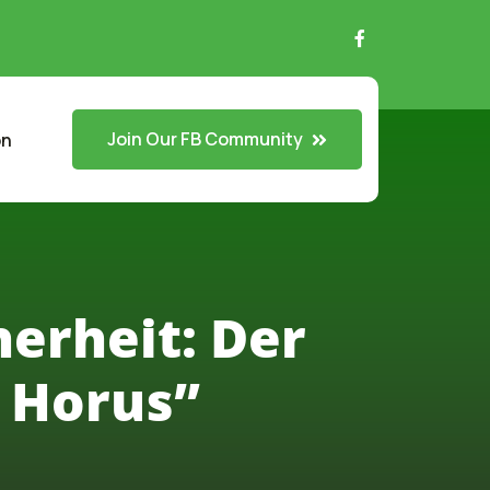
Join Our FB Community
on
herheit: Der
 Horus”