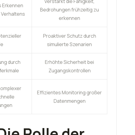
Verstärkt die Fähigkeit,
s Erkennen
Bedrohungen frühzeitig zu
 Verhaltens
erkennen
tenzieller
Proaktiver Schutz durch
fe
simulierte Szenarien
ung durch
Erhöhte Sicherheit bei
 Merkmale
Zugangskontrollen
komplexer
Effizientes Monitoring großer
chnelle
Datenmengen
ungen
Die Rolle der