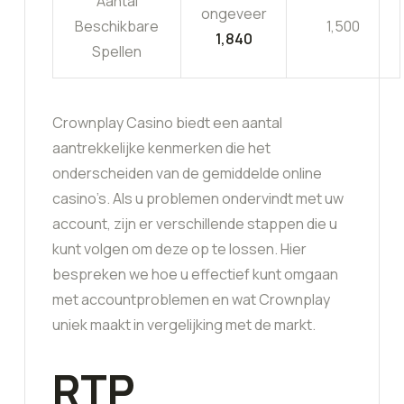
Aantal
ongeveer
Beschikbare
1,500
1,840
Spellen
Crownplay Casino biedt een aantal
aantrekkelijke kenmerken die het
onderscheiden van de gemiddelde online
casino’s. Als u problemen ondervindt met uw
account, zijn er verschillende stappen die u
kunt volgen om deze op te lossen. Hier
bespreken we hoe u effectief kunt omgaan
met accountproblemen en wat Crownplay
uniek maakt in vergelijking met de markt.
RTP