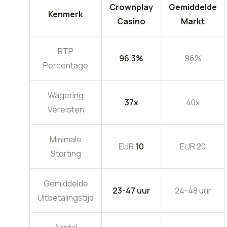
Crownplay
Gemiddelde
Kenmerk
Casino
Markt
RTP
96.3%
96%
Percentage
Wagering
37x
40x
Vereisten
Minimale
EUR
10
EUR 20
Storting
Gemiddelde
23-47 uur
24-48 uur
Uitbetalingstijd