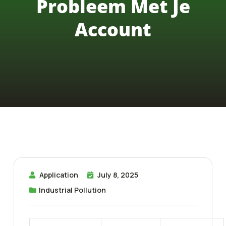
Probleem Met Je
Account
Application
July 8, 2025
Industrial Pollution