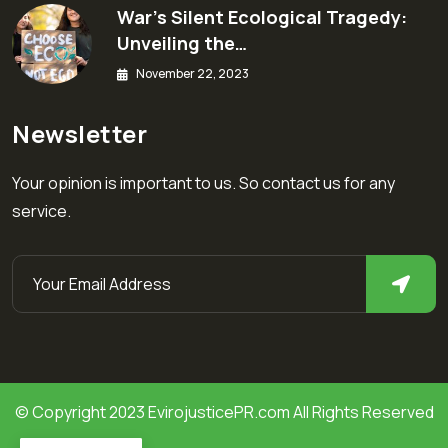
War’s Silent Ecological Tragedy:
Unveiling the…
November 22, 2023
Newsletter
Your opinion is important to us. So contact us for any
service.
© Copyright 2023 EvirojusticePR.com All Rights Reserved