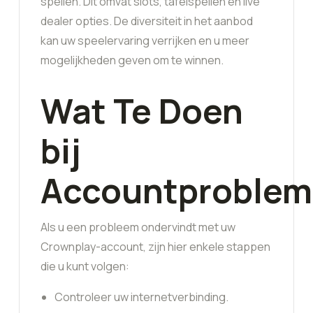
spellen. Dit omvat slots, tafelspellen en live
dealer opties. De diversiteit in het aanbod
kan uw speelervaring verrijken en u meer
mogelijkheden geven om te winnen.
Wat Te Doen
bij
Accountproble
Als u een probleem ondervindt met uw
Crownplay-account, zijn hier enkele stappen
die u kunt volgen:
Controleer uw internetverbinding.