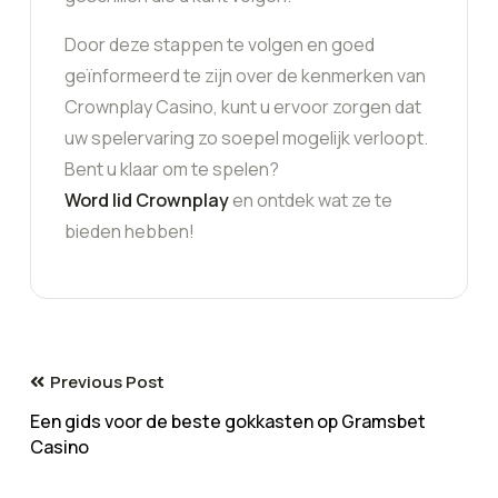
Door deze stappen te volgen en goed
geïnformeerd te zijn over de kenmerken van
Crownplay Casino, kunt u ervoor zorgen dat
uw spelervaring zo soepel mogelijk verloopt.
Bent u klaar om te spelen?
Word lid Crownplay
en ontdek wat ze te
bieden hebben!
Previous Post
Een gids voor de beste gokkasten op Gramsbet
Casino