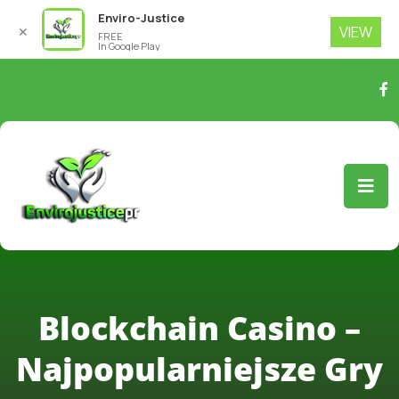
Enviro-Justice
VIEW
✕
FREE
In Google Play
Blockchain Casino –
Najpopularniejsze Gry