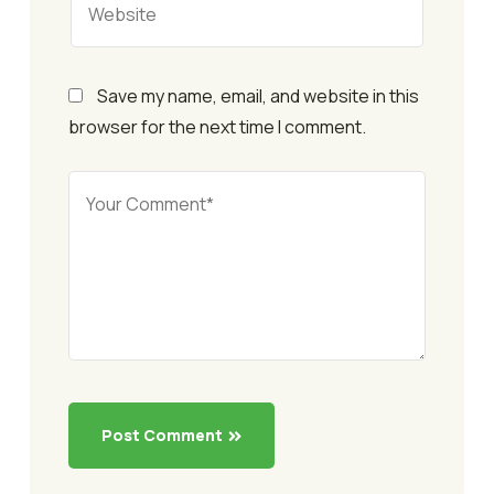
Save my name, email, and website in this
browser for the next time I comment.
Post Comment