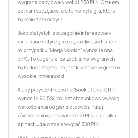
wygrane oscylowały wokół 250 PLN. Czułem,
że mam szczęście, ale to nie była gra, która
by mnie zaskoczyła.
Jako statystyk, szczególnie interesowały
mnie dane dotyczące częstotliwości trafień.
W przypadku “Mega Moolah” wynosiła ona
37%. To sugeruje, że zdobijanie wygranych
było dość częste, co jest kluczowe w grach o
wysokiej zmienności.
Kiedy przyszedł czas na “Book of Dead”, RTP
wynosiło 96.5%, co jest stosunkowo wysoką
wartością wśród gier slotowych. Tutaj
również zainwestowałem 100 PLN, a po kilku
spinach udało mi się wygrać 300 PLN.
Podsumowując moje doświadczenie,