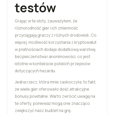
testów
Grając w te sloty, zauważyłem, że
różnorodność gier i ich zmienność
przyciągają graczy z różnych środowisk. Co
więcej, możliwość korzystania z kryptowalut
w płatnościach dodaje dodatkową warstwę
bezpieczeństwa i anonimowości, co jest
istotne w kontekście polskich przepisów
dotyczących hazardu.
Jedna rzecz, która mnie zaskoczyła, to fakt,
że wiele gier oferowało dość atrakcyjne
bonusy powitalne. Warto zwrócić uwagę na
te oferty, ponieważ mogą one znacząco
zwiększyć nasz budżet na grę.