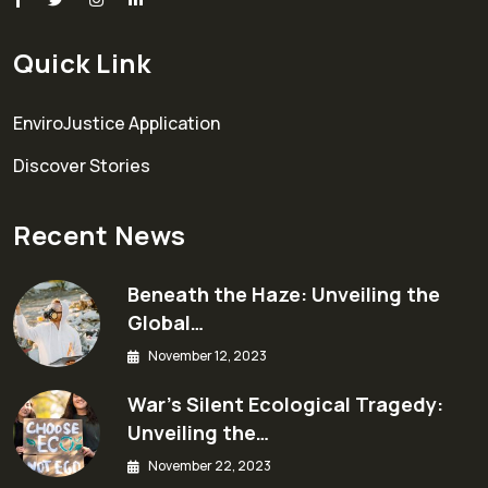
Quick Link
EnviroJustice Application
Discover Stories
Recent News
Beneath the Haze: Unveiling the
Global…
November 12, 2023
War’s Silent Ecological Tragedy:
Unveiling the…
November 22, 2023