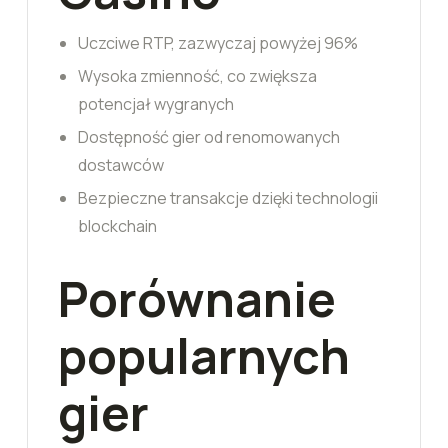
Uczciwe RTP, zazwyczaj powyżej 96%
Wysoka zmienność, co zwiększa
potencjał wygranych
Dostępność gier od renomowanych
dostawców
Bezpieczne transakcje dzięki technologii
blockchain
Porównanie
popularnych
gier