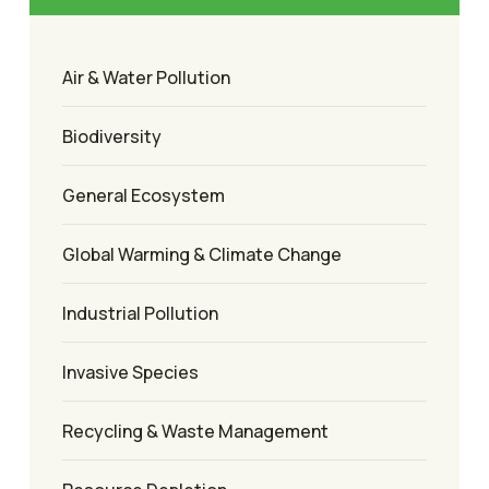
Air & Water Pollution
Biodiversity
General Ecosystem
Global Warming & Climate Change
Industrial Pollution
Invasive Species
Recycling & Waste Management