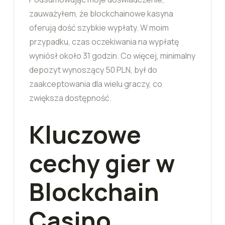
zauważyłem, że blockchainowe kasyna
oferują dość szybkie wypłaty. W moim
przypadku, czas oczekiwania na wypłatę
wyniósł około 31 godzin. Co więcej, minimalny
depozyt wynoszący 50 PLN, był do
zaakceptowania dla wielu graczy, co
zwiększa dostępność.
Kluczowe
cechy gier w
Blockchain
Casino