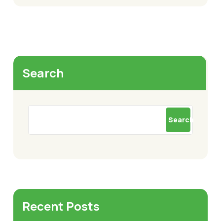
Search
Search
Recent Posts