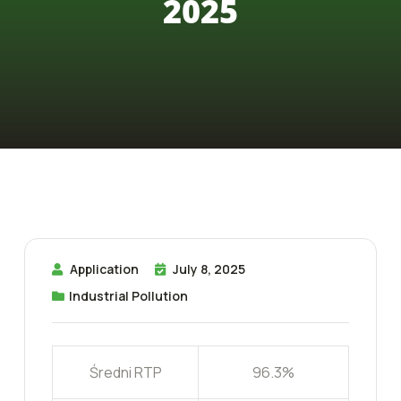
2025
Application
July 8, 2025
Industrial Pollution
Średni RTP
96.3%