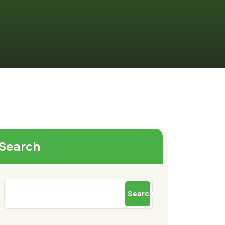
Search
Search