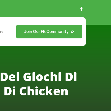
Join Our FB Community
on
Dei Giochi Di
o Di Chicken