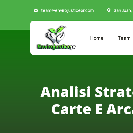
team@envirojusticepr.com
San Juan,
Home
Team
Analisi Stra
Carte E Arc