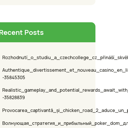
Recent Posts
Rozhodnutí_o_studiu_a_czechcollege_cz_přináší_skvěl
Authentique_divertissement_et_nouveau_casino_en_li
-35845305
Realistic_gameplay_and_potential_rewards_await_with
-35828839
Provocarea_captivantă_și_chicken_road_2_aduce_un_p
Волнующая_стратегия_и_прибыльный_poker_dom_д