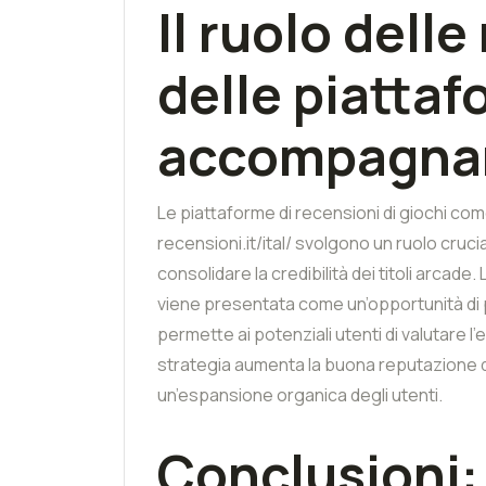
Il ruolo delle
delle piattaf
accompagna
Le piattaforme di recensioni di giochi com
recensioni.it/ital/ svolgono un ruolo cruci
consolidare la credibilità dei titoli arcade.
viene presentata come un’opportunità di p
permette ai potenziali utenti di valutare
strategia aumenta la buona reputazione d
un’espansione organica degli utenti.
Conclusioni: